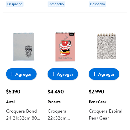
Despacho
Despacho
Despacho
Agregar
Agregar
Agregar
$5.190
$4.490
$2.990
Artel
Proarte
Pen+Gear
Croquera Bond
Croquera
Croquera Espiral
24 21x32cm 80
22x32cm.
Pen+Gear
Hojas 1 Un Artel
Mickey 1 Un