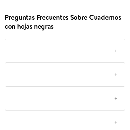
Preguntas Frecuentes Sobre Cuadernos
con hojas negras
¿Cómo elegir el cuaderno con hojas negras ideal para
tus necesidades?
¿Qué detalle del papel es el más importante cuando
compras cuadernos con hojas negras?
Qué cuaderno con hojas negras conviene más para
estudiantes frente a para dibujar o diseñar?
Cómo cuidar y mantener un cuaderno con hojas
negras y qué cuidados de compatibilidad hay?