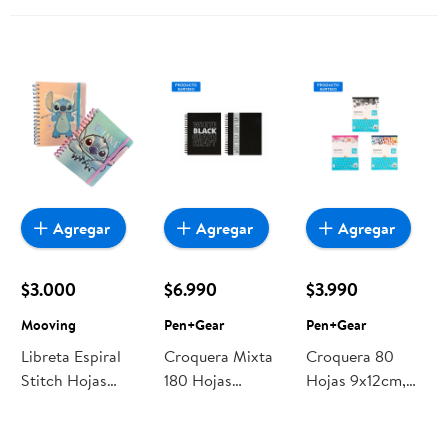
Agregar
Agregar
Agregar
$3.000
$6.990
$3.990
Mooving
Pen+Gear
Pen+Gear
Libreta Espiral
Croquera Mixta
Croquera 80
Stitch Hojas
180 Hojas
Hojas 9x12cm,
Lineadas 96hjs
Pen+Gear
Producto Surtido
(a5) Mooving
1 Un Pen+Gear