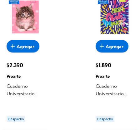
Agregar
Agregar
$2.390
$1.890
Proarte
Proarte
Cuaderno
Cuaderno
Universitario
Universitario
Animales
Tapa Dura Doble
Adorables 7mm
Espiral 100
100 Hojas /
Hojas, Producto
Despacho
Despacho
Producto Surtido
Surtido 1 Un
1 Un Proarte
Proarte