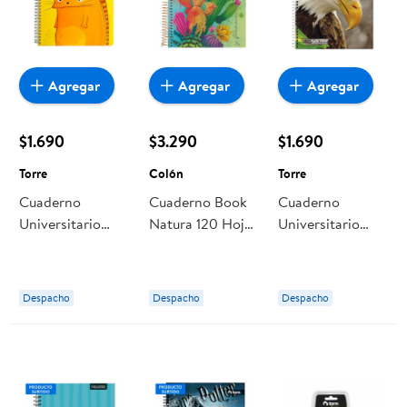
Agregar
Agregar
Agregar
$1.690
$3.290
$1.690
Torre
Colón
Torre
Cuaderno
Cuaderno Book
Cuaderno
Universitario
Natura 120 Hojas
Universitario
Clásico Torre 100
1 Un Colón
Fauna 100 Hojas,
Hojas, Producto
Producto Surtido
Surtido
1 Un Torre
Despacho
Despacho
Despacho