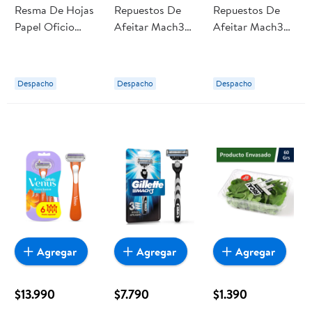
Resma De Hojas
Repuestos De
Repuestos De
Papel Oficio
Afeitar Mach3
Afeitar Mach3
Blanco 500
Con Hojas Más
Con Hojas Más
Hojas 1 Un
Afiladas 2 Un
Afiladas 4 Un
Pen+Gear
Gillette
Gillette
Despacho
Despacho
Despacho
Agregar
Agregar
Agregar
$13.990
$7.790
$1.390