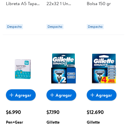
Libreta A5 Tapa
22x32 1 Un
Bolsa 150 gr
Pu Proarte
Proarte
Despacho
Despacho
Despacho
Agregar
Agregar
Agregar
$6.990
$7.190
$12.690
Pen+Gear
Gillette
Gillette