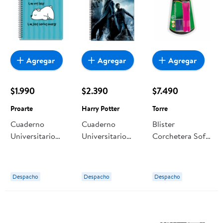
Agregar
Agregar
Agregar
$1.990
$2.390
$7.490
Proarte
Harry Potter
Torre
Cuaderno
Cuaderno
Blister
Universitario
Universitario
Corchetera Soft
Cute 100 Hojas,
Harry Potter 7
Touch 15 Hojas +
Producto Surtido
Mm 100 Hojas,
Corchetes 26/6
1 Un Proarte
Producto Surtido
Color Rosada 1
Despacho
Despacho
Despacho
Un Torre