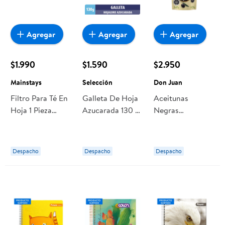
Agregar
Agregar
Agregar
$1.990
$1.590
$2.950
Mainstays
Selección
Don Juan
Filtro Para Té En
Galleta De Hoja
Aceitunas
Hoja 1 Pieza
Azucarada 130 g
Negras
Acero Inoxidable
Selección
Descarozadas
Plateado 1 Un
Bolsa 250 g Don
Mainstays
Juan
Despacho
Despacho
Despacho