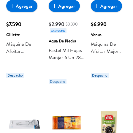
Agregar
Agregar
Agregar
$7.590
$2.990
$6.990
$3.390
Ahorra $400
Gillette
Venus
Agua De Piedra
Máquina De
Máquina De
Pastel Mil Hojas
Afeitar
Afeitar Mujer
Manjar 6 Un 280
Prestobarba3
Gillette Venus
g Agua De
Con 3 Hojas 4
Suave Con 3
Piedra
Un Gillette
Hojas
Despacho
Despacho
Despacho