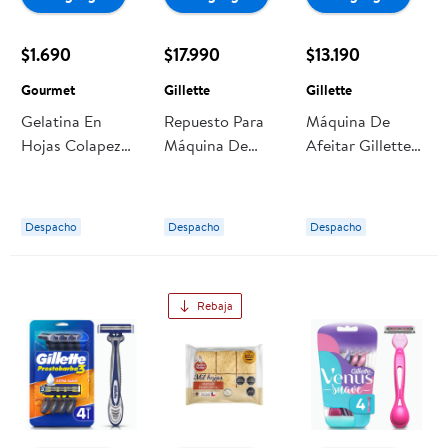
$1.690
$17.990
$13.190
Gourmet
Gillette
Gillette
Gelatina En
Repuesto Para
Máquina De
Hojas Colapez
Máquina De
Afeitar Gillette
Caja 5 g
Afeitar Mach3
Con 3 Hojas
Gourmet
Con 3 Hojas
Prestobarba3
Carbón Un
Sport
Despacho
Despacho
Despacho
Gillette
Rebaja