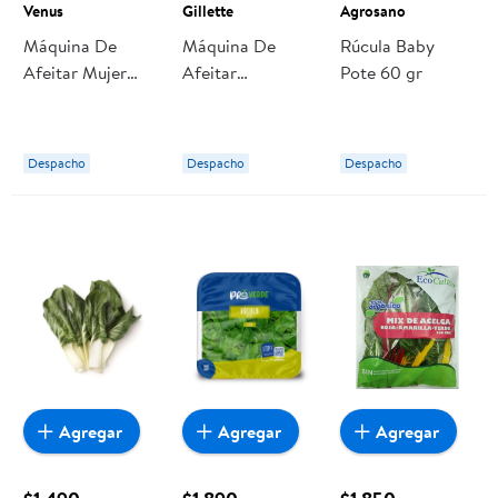
Venus
Gillette
Agrosano
Máquina De
Máquina De
Rúcula Baby
Afeitar Mujer
Afeitar
Pote 60 gr
Tropical Con
Recargable
Hojas 1 Un Venus
Mach3 Con
Hojas Más
Despacho
Despacho
Despacho
Afiladas 1 Un
Gillette
Agregar
Agregar
Agregar