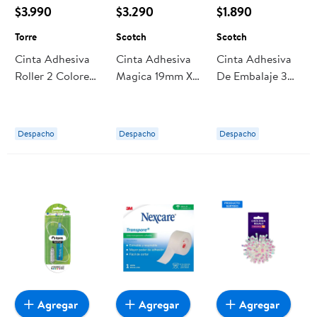
$3.990
$3.290
$1.890
Torre
Scotch
Scotch
Cinta Adhesiva
Cinta Adhesiva
Cinta Adhesiva
Roller 2 Colores
Magica 19mm X
De Embalaje 3m
Neón Torre
20.3m 1 Un
48mm X 40mts 1
Scotch
Un Scotch
Despacho
Despacho
Despacho
Agregar
Agregar
Agregar