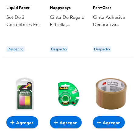
Liquid Paper
Happydays
Pen+Gear
Set De 3
Cinta De Regalo
Cinta Adhesiva
Correctores En
Estrella,
Decorativa
Cinta Dry Line
Producto
Washi Tape 1 Un
5mm X 6 Mts
Surtido, 1 Un 1
Pen+Gear
Liquid Paper
Un Happydays
Despacho
Despacho
Despacho
Agregar
Agregar
Agregar