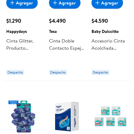
Agregar
Agregar
Agregar
$1.290
$4.490
$4.590
Happydays
Tesa
Baby Dulccitto
Cinta Glitter,
Cinta Doble
Accesorio Cinta
Producto
Contacto Espejo
Acolchada
Surtido, 1 Un
15mx19mm
Protector Bordes
Happydays
Water Tesa
1 Metro Celeste
Baby Dulccitto
Despacho
Despacho
Despacho