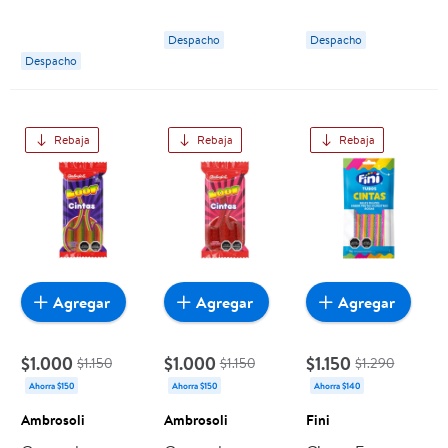
Fini
30 Un Cinta Azul
Ascott
Despacho
Despacho
Despacho
Rebaja
Rebaja
Rebaja
Agregar
Agregar
Agregar
$1.000
$1.000
$1.150
$1.150
$1.150
$1.290
Ahorra $150
Ahorra $150
Ahorra $140
Ambrosoli
Ambrosoli
Fini