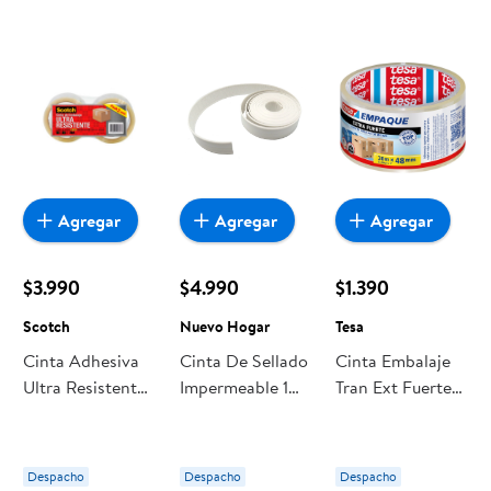
Agregar
Agregar
Agregar
$3.990
$4.990
$1.390
Scotch
Nuevo Hogar
Tesa
Cinta Adhesiva
Cinta De Sellado
Cinta Embalaje
Ultra Resistente
Impermeable 1
Tran Ext Fuerte
De Embalaje
Pieza Caucho
30mx48mm Tesa
Ultra Resistente
Nuevo Hogar
48 Mm X 30 M,
Blanco
Despacho
Despacho
Despacho