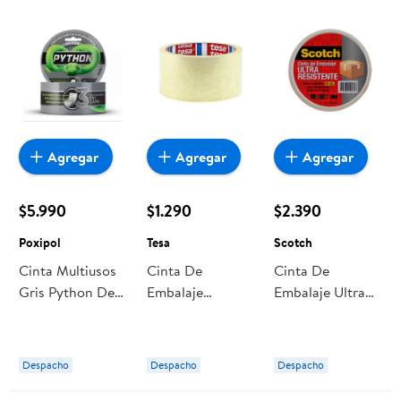
Agregar
Agregar
Agregar
$5.990
$1.290
$2.390
Poxipol
Tesa
Scotch
Cinta Multiusos
Cinta De
Cinta De
Gris Python De
Embalaje
Embalaje Ultra
Alta Resistencia
Transparente 40
Resistente 48
48mmx9m Duct
M 1 Un Tesa
Mm X 30 M 1 Un
Tape Poxipol
Scotch
Despacho
Despacho
Despacho