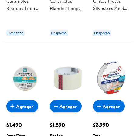
Caramelos
Caramelos
Cintas Frutas
Blandos Loop
Blandos Loop
Silvestres Ácidas
Cintas 67 g
Cintas Frutilla 67
70 G 70 g Fini
Ambrosoli
g Ambrosoli
Despacho
Despacho
Despacho
Agregar
Agregar
Agregar
$1.490
$1.890
$8.990
Pen+Gear
Scotch
Tesa