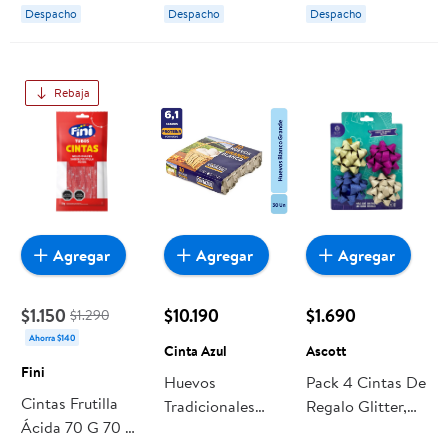
Café, Pack 3 Un 1
Despacho
Despacho
Despacho
Un Scotch
Rebaja
Agregar
Agregar
Agregar
$1.150
$10.190
$1.690
$1.290
Ahorra $140
Cinta Azul
Ascott
Fini
Huevos
Pack 4 Cintas De
Cintas Frutilla
Tradicionales
Regalo Glitter,
Ácida 70 G 70 g
Grande Blanco
Producto, 1 Un