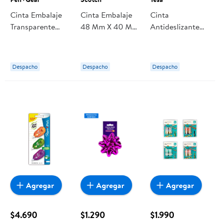
Cinta Embalaje
Cinta Embalaje
Cinta
Transparente
48 Mm X 40 Mts
Antideslizante
Pen+Gear
Transparente 1
Baño 5mx25mm
Un Scotch
Tesa
Despacho
Despacho
Despacho
Agregar
Agregar
Agregar
$4.690
$1.290
$1.990