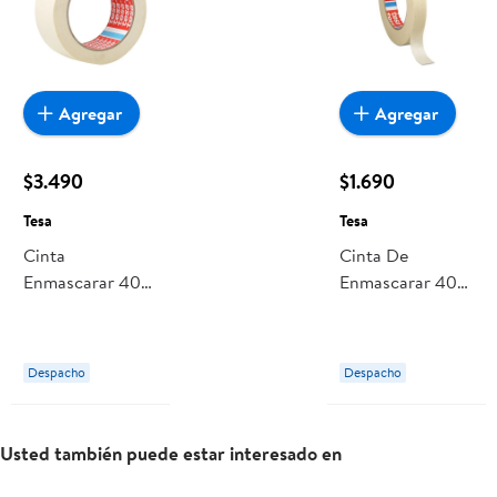
Agregar
Agregar
$3.490
$1.690
Tesa
Tesa
Cinta
Cinta De
Enmascarar 40
Enmascarar 40
M X 48 Mm
M X 18 Mm None
None Tesa
Tesa
Despacho
Despacho
Usted también puede estar interesado en