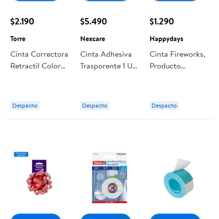
$2.190
$5.490
$1.290
Torre
Nexcare
Happydays
Cinta Correctora
Cinta Adhesiva
Cinta Fireworks,
Retractil Colores
Trasporente 1 Un
Producto
1 Un Torre
Nexcare
Surtido, 1 Un
Happydays
Despacho
Despacho
Despacho