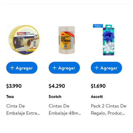
Pack 2 Un 2 Un
Scotch
Agregar
Agregar
Agregar
$3.990
$4.290
$1.690
Tesa
Scotch
Ascott
Cinta De
Cintas De
Pack 2 Cintas De
Embalaje Extra
Embalaje 48mm
Regalo, Producto
Fuerte 100 M X
X 30 Metros 2
Surtido, 1 Un
48 Mm 1 Un Tesa
Transparente 1
Ascott