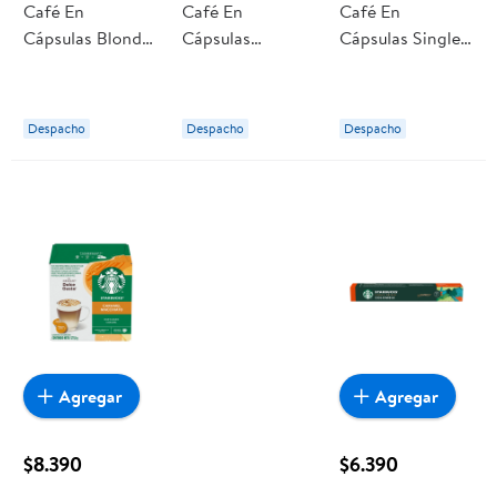
Café En
Café En
Café En
Cápsulas Blonde
Cápsulas
Cápsulas Single-
Espresso Roast
Smooth Caramel
origin Colombia
10 Un 53 g
10 Un 51 g
Espresso 12
Starbucks by
Starbucks by
Tazas 66 g
Despacho
Despacho
Despacho
Nespresso
Nespresso
Starbucks Dolce
Gusto
Agregar
Agregar
$8.390
$6.390