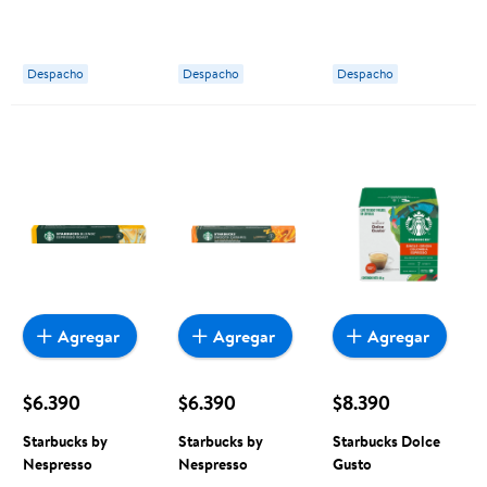
Vainilla 10 Un 51
Espresso Roast
Cappuccino 6
g Starbucks by
Decaf 10 Un 10
Tazas 120 g
Nespresso
Un Starbucks by
Starbucks Dolce
Despacho
Despacho
Despacho
Nespresso
Gusto
Agregar
Agregar
Agregar
$6.390
$6.390
$8.390
Starbucks by
Starbucks by
Starbucks Dolce
Nespresso
Nespresso
Gusto