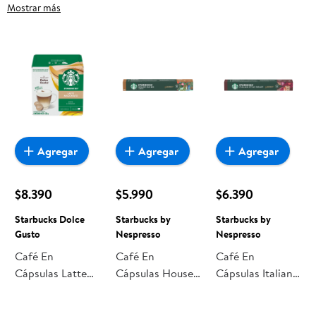
Tipo Abarrotes Sin Sello, frutas frescas, carnes, pan o
Mostrar más
productos para el hogar, aquí lo encuentras todo a precios
bajos. Compra online con despacho a domicilio o retiro en
tienda, y haz que esta oportunidad sea realmente
conveniente para ti y tu familia.
Agregar
Agregar
Agregar
$8.390
$5.990
$6.390
Starbucks Dolce
Starbucks by
Starbucks by
Gusto
Nespresso
Nespresso
Café En
Café En
Café En
Cápsulas Latte
Cápsulas House
Cápsulas Italian
Macchiato 6
Blend Lungo 10
Style Roast 10
Tazas 129 g
Un 52 g
Un 56 g