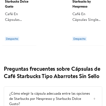
Starbucks Dolce
Starbucks by
Gusto
Nespresso
Café En
Café En
Cápsulas
Cápsulas Single-
Caramel
origin Colombia
Macchiato 6
Espresso 10 Un
Tazas 127,8 g
57 g Starbucks
Despacho
Despacho
Starbucks Dolce
by Nespresso
Gusto
Preguntas frecuentes sobre Cápsulas de
Café Starbucks Tipo Abarrotes Sin Sello
¿Cómo elegir la cápsula adecuada entre las opciones
de Starbucks por Nespresso y Starbucks Dolce
Gusto?