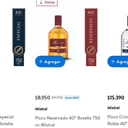
Rebaja
Agregar
Agre
$8.950
$15.390
$9.790
Ahorra $840
Mistral
Mistral
Especial
Pisco Cris
Pisco Reservado 40° Botella 750
Botella
Roble 40° 
cc Mistral