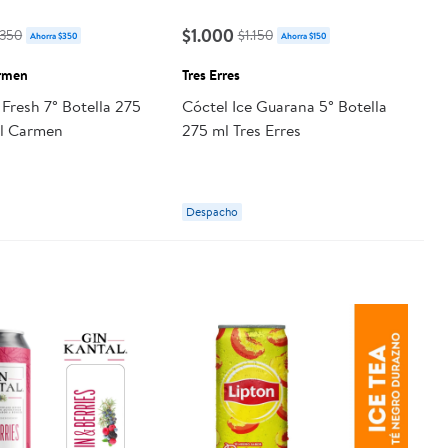
$1.000
.350
$1.150
Ahorra $350
Ahorra $150
armen
Tres Erres
 Fresh 7° Botella 275
Cóctel Ice Guarana 5° Botella
el Carmen
275 ml Tres Erres
Despacho