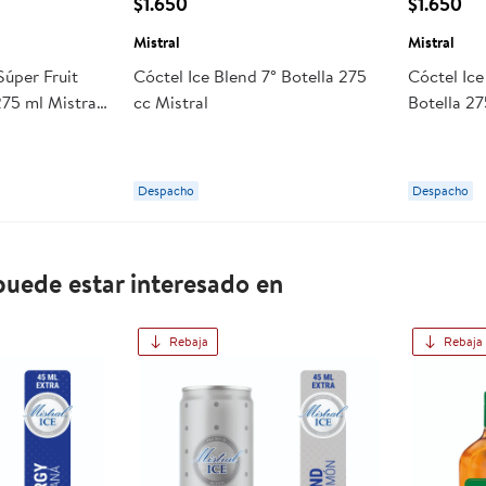
$1.650
$1.650
Mistral
Mistral
Súper Fruit
Cóctel Ice Blend 7° Botella 275
Cóctel Ic
75 ml Mistral
cc Mistral
Botella 27
Despacho
Despacho
uede estar interesado en
Rebaja
Rebaja