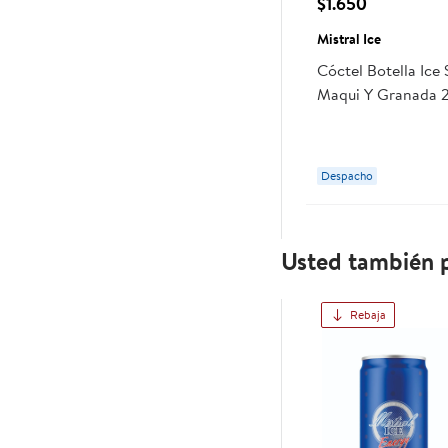
$1.650
Mistral Ice
Cóctel Botella Ice 
Maqui Y Granada 2
Ice
Despacho
Usted también p
Rebaja