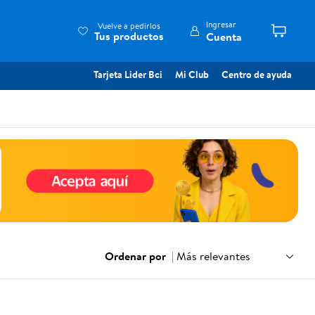
Ingresar
Vuelve a pedirlos
Tus productos
Cuenta
Tarjeta Lider Bci
Mi Club
Centro de ayuda
Ordenar por
|
Más relevantes