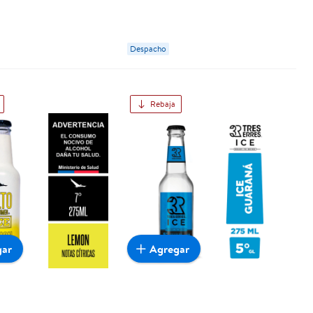
Despacho
Rebaja
gar
Agregar