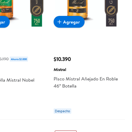
gar
Agregar
$10.390
5.190
Ahorra $2.000
Mistral
Pisco Mistral Añejado En Roble
lla Mistral Nobel
46° Botella
Despacho