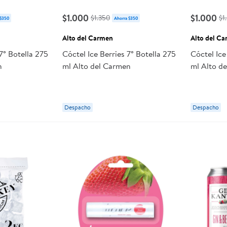
$1.000
$1.000
$1.350
$1
 $350
Ahorra $350
Alto del Carmen
Alto del C
7° Botella 275
Cóctel Ice Berries 7° Botella 275
Cóctel Ice
n
ml Alto del Carmen
ml Alto d
Despacho
Despacho