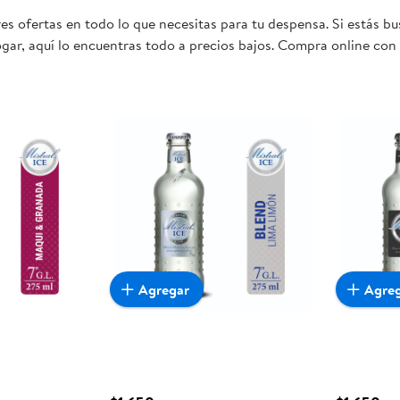
s ofertas en todo lo que necesitas para tu despensa. Si estás bus
gar, aquí lo encuentras todo a precios bajos. Compra online con 
mente conveniente para ti y tu familia.
Agregar
Agre