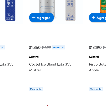
Agregar
Agre
$1.350
$13.190
$1.590
$1
$240
Ahorra $240
Mistral
Mistral
Lata 355 ml
Cóctel Ice Blend Lata 355 ml
Pisco Bote
Mistral
Apple
Despacho
Despacho