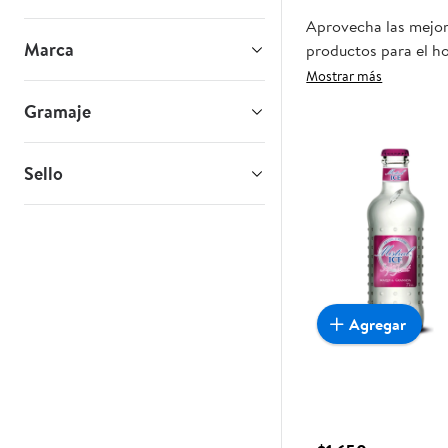
Aprovecha las mejore
Marca
productos para el ho
oportunidad sea real
Mostrar más
Gramaje
Sello
Agregar