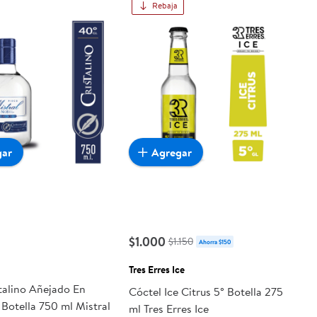
Rebaja
gar
Agregar
$1.000
$1.150
Ahorra $150
Tres Erres Ice
talino Añejado En
Cóctel Ice Citrus 5° Botella 275
Botella 750 ml Mistral
ml Tres Erres Ice