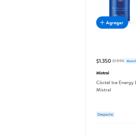
Agregar
$1.350
$1.590
Ahorra 
Mistral
Cóctel Ice Energy 
Mistral
Despacho