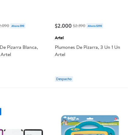
$2.000
2.090
$2.390
Ahorra $90
Ahorra $390
Artel
De Pizarra Blanca,
Plumones De Pizarra, 3 Un 1 Un
 Artel
Artel
Despacho