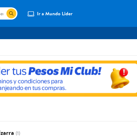
Ir a Mundo Lider
izarra
(1)