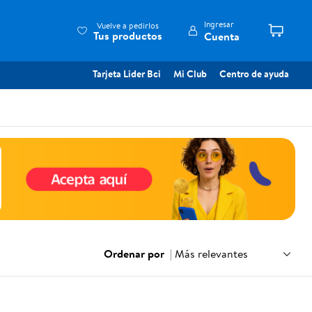
Ingresar
Vuelve a pedirlos
Tus productos
Cuenta
Tarjeta Lider Bci
Mi Club
Centro de ayuda
Ordenar por
|
Más relevantes