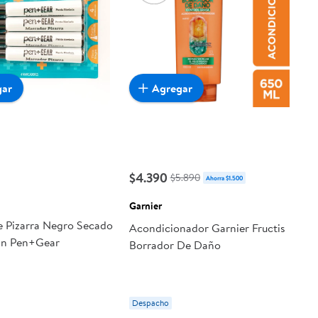
gar
Agregar
$4.390
$5.890
Ahorra $1.500
Garnier
 Pizarra Negro Secado
Acondicionador Garnier Fructis
Un Pen+Gear
Borrador De Daño
Despacho