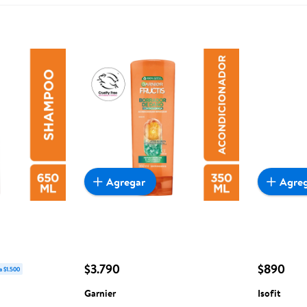
Agregar
Agre
$3.790
$890
a $1.500
Garnier
Isofit