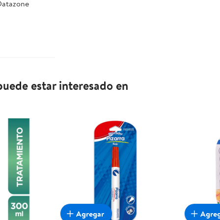
 Datazone
uede estar interesado en
Agregar
Agre