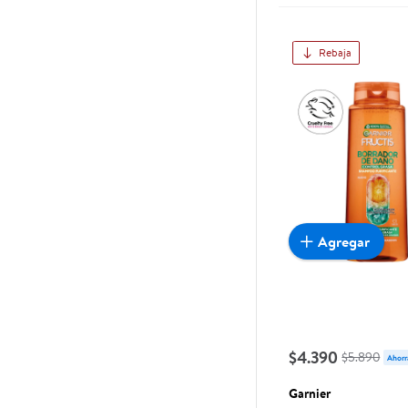
Rebaja
Agregar
$4.390
$5.890
Ahorr
Garnier