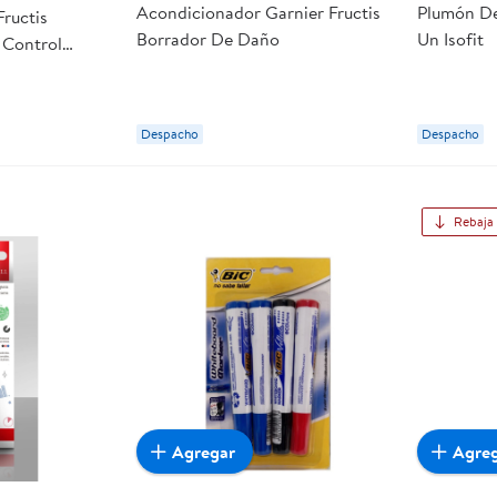
Acondicionador Garnier Fructis
Plumón De 
ructis
Borrador De Daño
Un Isofit
 Control
Despacho
Despacho
Rebaja
Agregar
Agre