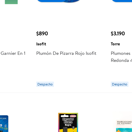
$890
$3.190
Isofit
Torre
Garnier En 1
Plumón De Pizarra Rojo Isofit
Plumones 
Redonda 4
Despacho
Despacho