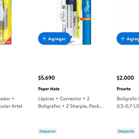
Agregar
Agre
$5.690
$2.000
Paper Mate
Proarte
cador +
Lápices + Corrector + 2
Boligrafo
colar Artel
Boligrafos + 2 Sharpie, Pack
0,5-0,7-1,
Escolar 1 Un Paper Mate
Despacho
Despacho