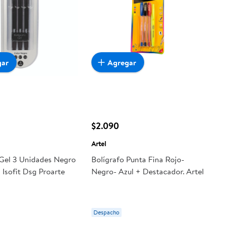
gar
Agregar
$2.090
Artel
 Gel 3 Unidades Negro
Bolígrafo Punta Fina Rojo-
0 Isofit Dsg Proarte
Negro- Azul + Destacador. Artel
Despacho