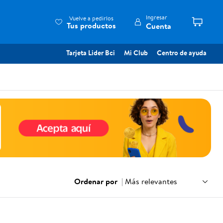
Ingresar
Vuelve a pedirlos
Tus productos
Cuenta
Tarjeta Lider Bci
Mi Club
Centro de ayuda
Ordenar por
|
Más relevantes