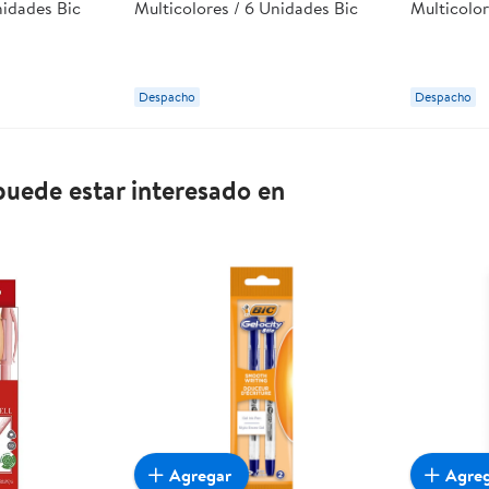
nidades Bic
Multicolores / 6 Unidades Bic
Multicolor
Despacho
Despacho
uede estar interesado en
Agregar
Agre