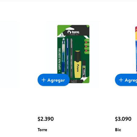
Agregar
Agre
$2.390
$3.090
Torre
Bic