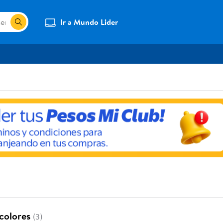
Ir a Mundo Lider
icolores
(3)