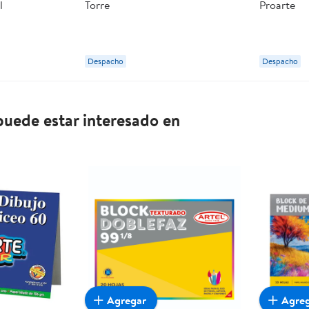
l
Torre
Proarte
Despacho
Despacho
uede estar interesado en
Agregar
Agre