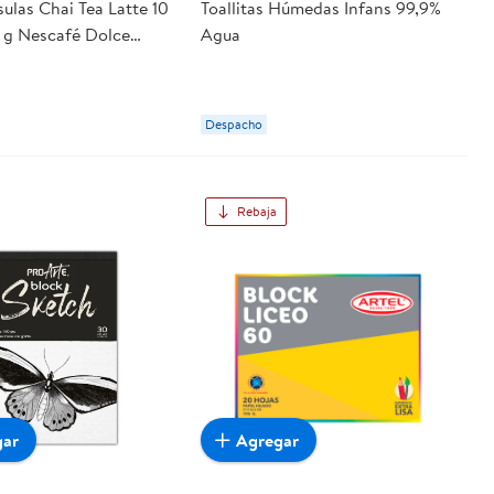
ulas Chai Tea Latte 10
Toallitas Húmedas Infans 99,9%
5 g Nescafé Dolce
Agua
Despacho
Rebaja
gar
Agregar