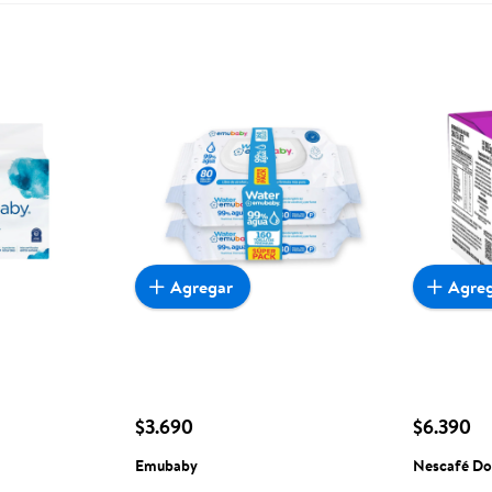
Agregar
Agre
$3.690
$6.390
Emubaby
Nescafé Do