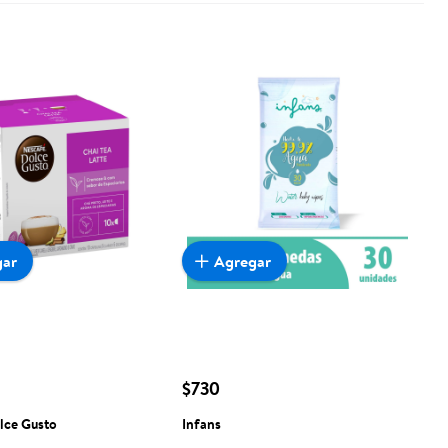
gar
Agregar
$730
lce Gusto
Infans