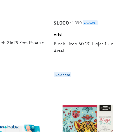
$1.000
$1.090
Ahorra $90
Artel
tch 21x29.7cm Proarte
Block Liceo 60 20 Hojas 1 Un
Artel
Despacho