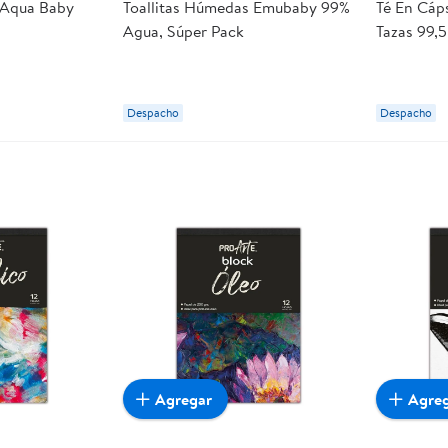
 Aqua Baby
Toallitas Húmedas Emubaby 99%
Té En Cáps
Agua, Súper Pack
Tazas 99,
Gusto
Despacho
Despacho
Agregar
Agre