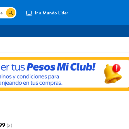
Ir a Mundo Lider
 99
(3)