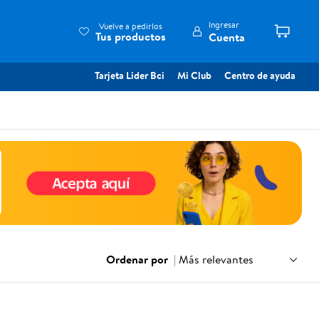
Ingresar
Vuelve a pedirlos
Tus productos
Cuenta
Tarjeta Lider Bci
Mi Club
Centro de ayuda
Ordenar por
|
Más relevantes