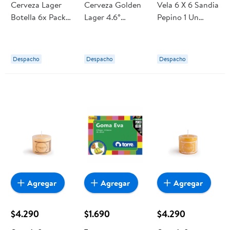
Cerveza Lager
Cerveza Golden
Vela 6 X 6 Sandia
Botella 6x Pack 6
Lager 4.6°
Pepino 1 Un
Un x 330 ml
Botella Pack 6
Organic Spa
Peroni
Un 330 ml c/u
Cusqueña
Despacho
Despacho
Despacho
Agregar
Agregar
Agregar
$4.290
$1.690
$4.290