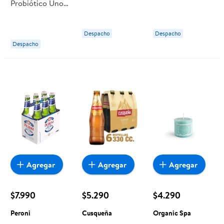
Probiótico Uno
Pack 6 Lata 6 Un
Berries (6 Un)
Sabor Frutilla
Stones
Pack 6 Un
Pack 6 Caja 6 Un
Loncoleche
Despacho
Despacho
Soprole
Despacho
Agregar
Agregar
Agregar
$7.990
$5.290
$4.290
Peroni
Cusqueña
Organic Spa