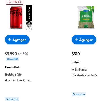
Rebaja
Agregar
Agregar
$3.990
$310
$4.890
Ahorra $900
Lider
Coca-Cola
Albahaca
Bebida Sin
Deshidratada 6 g
Azúcar Pack Lata
Lider
6 Un Coca-Cola
Despacho
Despacho