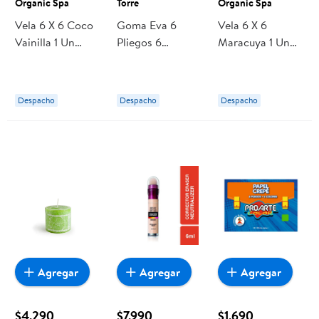
Organic Spa
Torre
Organic Spa
Vela 6 X 6 Coco
Goma Eva 6
Vela 6 X 6
Vainilla 1 Un
Pliegos 6
Maracuya 1 Un
Organic Spa
Colores 1 Un
Organic Spa
Torre
Despacho
Despacho
Despacho
Agregar
Agregar
Agregar
$4.290
$7.990
$1.690