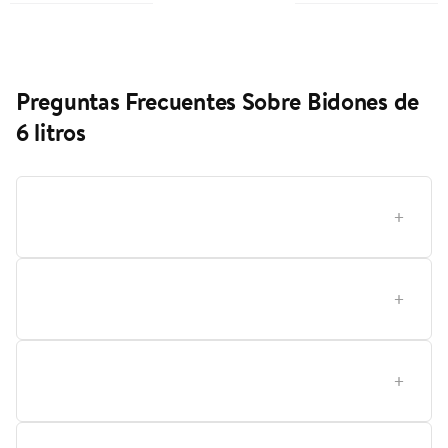
Preguntas Frecuentes Sobre Bidones de
6 litros
¿Cómo elegir el bidón de agua de 6 litros adecuado
para tu hogar?
¿Qué significa que el agua sea purificada sin gas y por
qué importa?
¿Qué bidón conviene más para uso en casa frente a
uso fuera de casa?