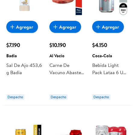
Agregar
Agregar
Agregar
$7.190
$10.190
$4.150
Badia
Al Vacío
Coca-Cola
Sal De Ajo 453,6
Carne De
Bebida Light
g Badia
Vacuno Abastero
Pack Lataa 6 Un
1,6 kg Al Vacío
Coca-Cola
Despacho
Despacho
Despacho