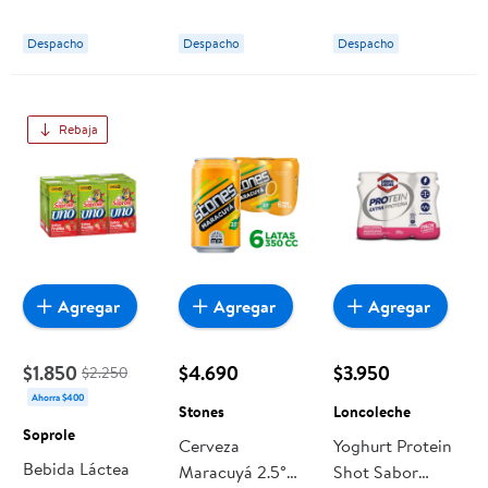
Pack 6 Un
Pañuelos 6 Un
Loncoleche
Elite
Despacho
Despacho
Despacho
Rebaja
Agregar
Agregar
Agregar
$1.850
$4.690
$3.950
$2.250
Ahorra $400
Stones
Loncoleche
Soprole
Cerveza
Yoghurt Protein
Bebida Láctea
Maracuyá 2.5°
Shot Sabor