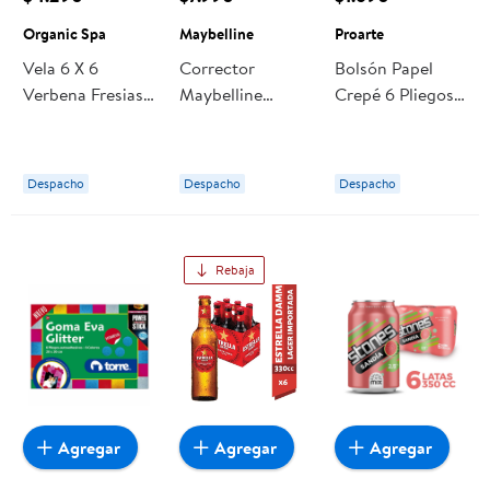
Organic Spa
Maybelline
Proarte
Vela 6 X 6
Corrector
Bolsón Papel
Verbena Fresias 1
Maybelline
Crepé 6 Pliegos,
Un Organic Spa
Instant Age
6 Colores 1 Un
Eraser 6
Proarte
Neutralizer 6 Ml
Despacho
Despacho
Despacho
Rebaja
Agregar
Agregar
Agregar