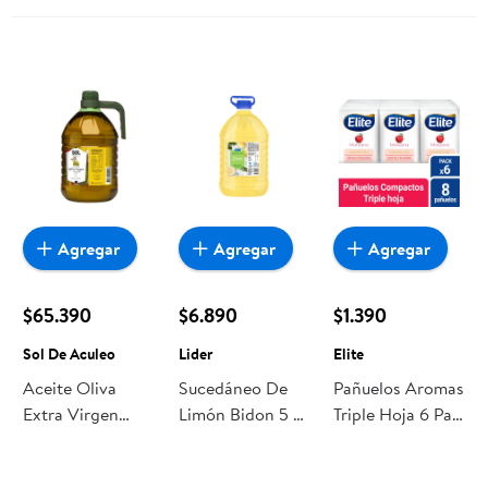
Agregar
Agregar
Agregar
$65.390
$6.890
$1.390
Sol De Aculeo
Lider
Elite
Aceite Oliva
Sucedáneo De
Pañuelos Aromas
Extra Virgen
Limón Bidon 5 L
Triple Hoja 6 Paq
Bidón 5 L Sol De
Lider
8 Un 6 Un Elite
Aculeo