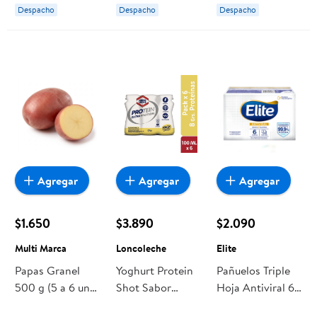
Despacho
Despacho
Despacho
Agregar
Agregar
Agregar
$1.650
$3.890
$2.090
Multi Marca
Loncoleche
Elite
Papas Granel
Yoghurt Protein
Pañuelos Triple
500 g (5 a 6 un
Shot Sabor
Hoja Antiviral 6
aprox)
Vainilla (6 Un)
Paquetes De 10