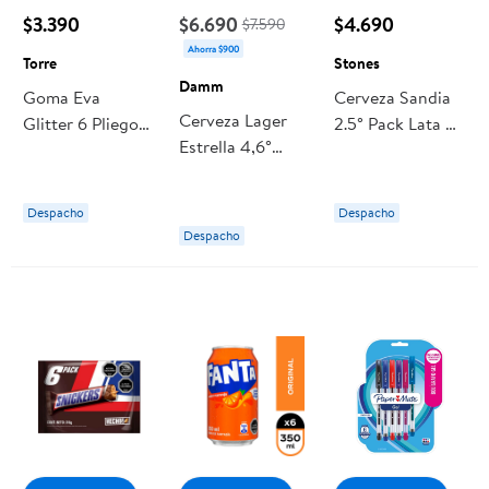
$3.390
$6.690
$4.690
$7.590
Ahorra $900
Torre
Stones
Damm
Goma Eva
Cerveza Sandia
Cerveza Lager
Glitter 6 Pliegos
2.5° Pack Lata 6
Estrella 4,6°
Autoadhesivos -
Un Stones
Pack 6 Botella
6 Colores 1 Un
330 ml Damm
Torre
Despacho
Despacho
Despacho