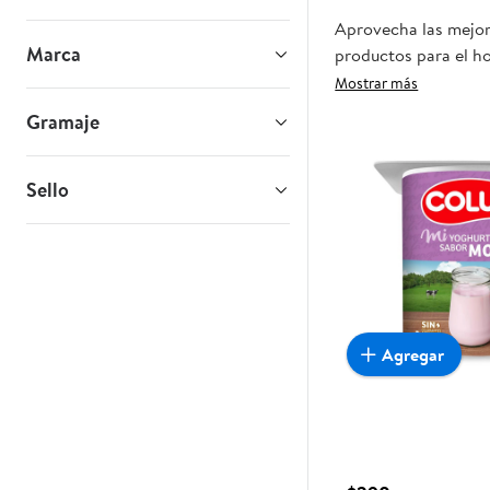
Aprovecha las mejore
Marca
productos para el ho
oportunidad sea real
Mostrar más
Gramaje
Sello
Agregar