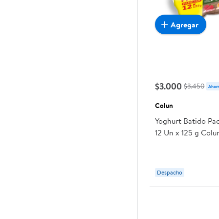
Agregar
$3.000
$3.450
Ahor
Colun
Yoghurt Batido Pa
12 Un x 125 g Colu
Despacho