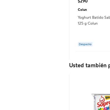
$290
Colun
Yoghurt Batido Sa
125 g Colun
Despacho
Usted también p