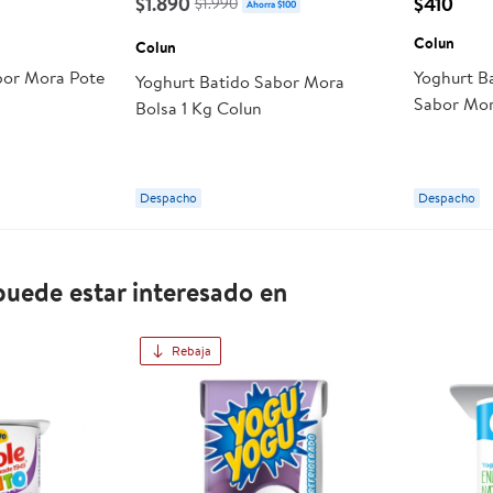
$1.890
$410
$1.990
Ahorra $100
Colun
Colun
bor Mora Pote
Yoghurt B
Yoghurt Batido Sabor Mora
Sabor Mor
Bolsa 1 Kg Colun
Despacho
Despacho
uede estar interesado en
Rebaja