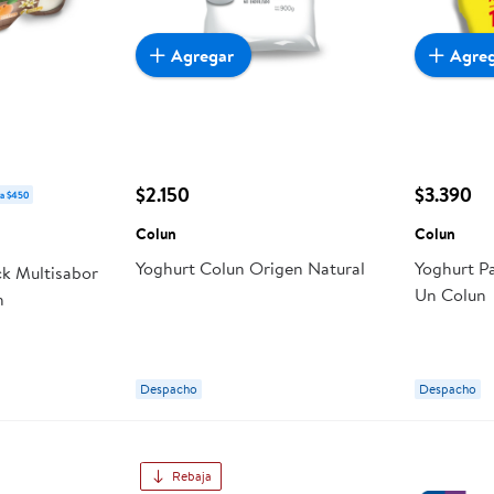
Agregar
Agre
$2.150
$3.390
ra $450
Colun
Colun
Yoghurt Colun Origen Natural
Yoghurt Pa
ck Multisabor
Un Colun
n
Despacho
Despacho
Rebaja