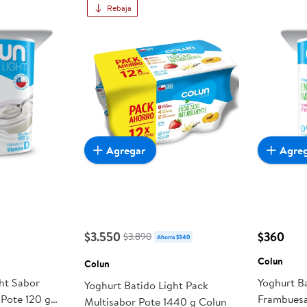
Rebaja
Agregar
Agre
$3.550
$360
$3.890
Ahorra $340
Colun
Colun
ght Sabor
Yoghurt B
Yoghurt Batido Light Pack
 Pote 120 g
Frambuesa
Multisabor Pote 1440 g Colun