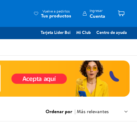
Ingresar
Vuelve a pedirlos
Tus productos
Cuenta
Tarjeta Lider Bci
Mi Club
Centro de ayuda
Ordenar por
|
Más relevantes