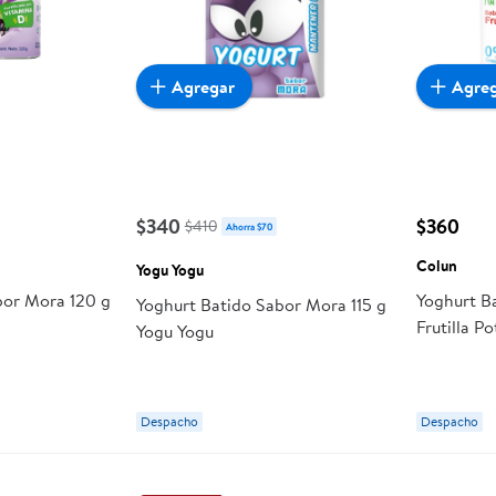
Agregar
Agre
$340
$360
$410
Ahorra $70
Colun
Yogu Yogu
bor Mora 120 g
Yoghurt B
Yoghurt Batido Sabor Mora 115 g
Frutilla P
Yogu Yogu
Despacho
Despacho