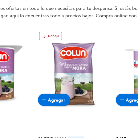
s ofertas en todo lo que necesitas para tu despensa. Si estás b
gar, aquí lo encuentras todo a precios bajos. Compra online con 
mente conveniente para ti y tu familia.
Rebaja
Agregar
Agre