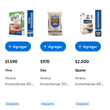
encuentras todo a precios bajos. Compra online con
despacho a domicilio o retiro en tienda, y haz que esta
oportunidad sea realmente conveniente para ti y tu familia.
Agregar
Agregar
Agregar
$1.590
$970
$2.000
Vivo
Oso
Quaker
Avena
Avena
Avena
Instantánea 400
Instantanea 500
Instantánea 400
g Vivo
g Oso
g Quaker
Despacho
Despacho
Despacho