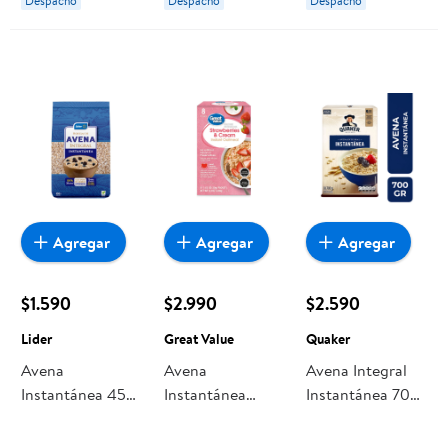
Despacho
Despacho
Despacho
Agregar
Agregar
Agregar
$1.590
$2.990
$2.590
Lider
Great Value
Quaker
Avena
Avena
Avena Integral
Instantánea 450
Instantánea
Instantánea 700
g Lider
Frutillas Y Crema
g Quaker
240 g Great