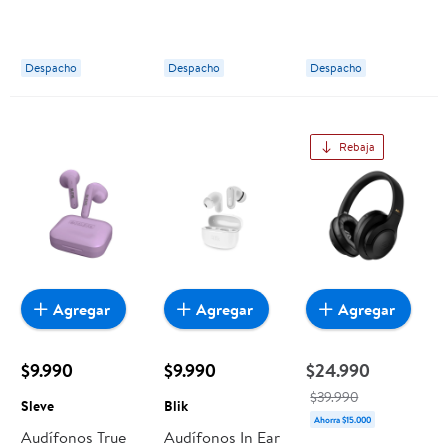
Alambrico Negro
Negro Blik
Blik Soul250 20
Monster Games
Hrs Bluetooth
Gris
Despacho
Despacho
Despacho
Rebaja
Agregar
Agregar
Agregar
$9.990
$9.990
$24.990
$39.990
Sleve
Blik
Ahorra $15.000
Audífonos True
Audífonos In Ear