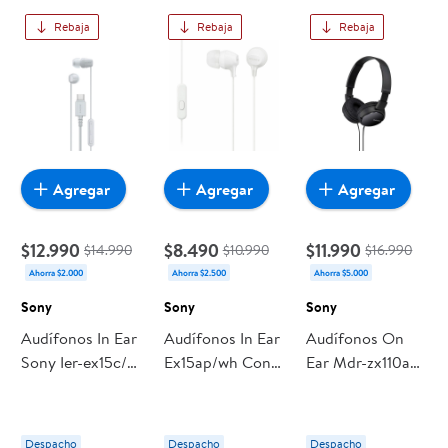
encuentras todo a precios bajos. Compra online con
Rebaja
Rebaja
Rebaja
despacho a domicilio o retiro en tienda, y haz que esta
oportunidad sea realmente conveniente para ti y tu familia.
Agregar
Agregar
Agregar
$12.990
$8.490
$11.990
$14.990
$10.990
$16.990
Ahorra $2.000
Ahorra $2.500
Ahorra $5.000
Sony
Sony
Sony
Audífonos In Ear
Audífonos In Ear
Audífonos On
Sony Ier-ex15c/w
Ex15ap/wh Con
Ear Mdr-zx110ap
Alambrico Tipo
Cable Blanco 1
Con Cable
C Blanco
Un Sony
Negro Sony
Despacho
Despacho
Despacho