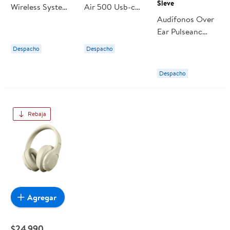
Sleve
Wireless System
Air 500 Usb-c
Purex Sleve
Blanco Blik
Audífonos Over
Bluetooth
Ear Pulseanc
Violeta
2gen Sleve
Despacho
Despacho
Bluetooth Negro
Despacho
Rebaja
Agregar
$24.990