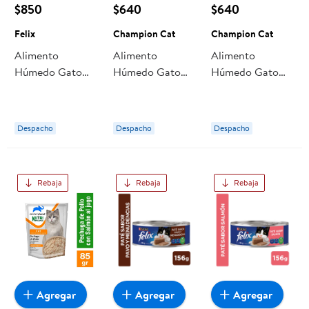
$850
$640
$640
Felix
Champion Cat
Champion Cat
Alimento
Alimento
Alimento
Húmedo Gato
Húmedo Gato
Húmedo Gato
Adulto Sabor
Adulto Trocitos
Adulto Trocitos
Salmón Pouch
Sabor Atún Y
Sabor Pollo Y
85 g Felix
Salmón Pouch
Pavo Pouch 100
Despacho
Despacho
Despacho
100 g Champion
g Champion Cat
Cat
Rebaja
Rebaja
Rebaja
Agregar
Agregar
Agregar