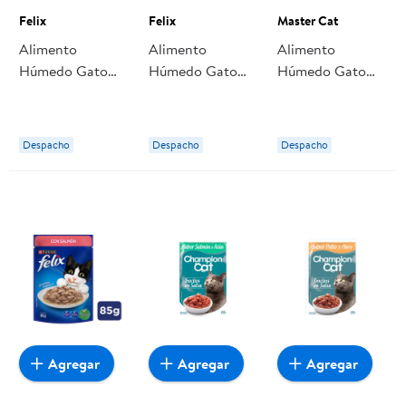
Felix
Felix
Master Cat
Alimento
Alimento
Alimento
Húmedo Gato
Húmedo Gato
Húmedo Gato
Adulto Sabor
Adulto Sabor
Adulto Trocitos
Pescado Blanco
Pollo E Hígado
Sabor Salmón
Pouch 85 g Felix
Pouch 85 g Felix
Pouch 85 g
Despacho
Despacho
Despacho
Master Cat
Agregar
Agregar
Agregar