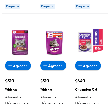
g Whiskas
Pouch 85 g
g Felinnes
Despacho
Despacho
Despacho
Master Cat
Agregar
Agregar
Agregar
$810
$810
$640
Whiskas
Whiskas
Champion Cat
Alimento
Alimento
Alimento
Húmedo Gato
Húmedo Gato
Húmedo Gato
Adulto Jelly
Adulto Castrado
Adulto Trocitos