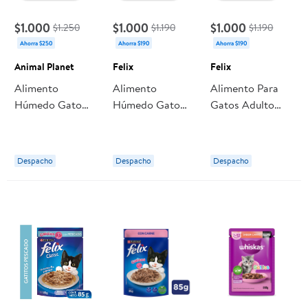
$1.000
$1.000
$1.000
$1.250
$1.190
$1.190
Ahorra $250
Ahorra $190
Ahorra $190
Animal Planet
Felix
Felix
Alimento
Alimento
Alimento Para
Húmedo Gato
Húmedo Gato
Gatos Adulto
Adulto Sabor
Adulto Paté
Húmedo Salmón
Pechuga De
Pavo/menudencia
156 g Felix
Pollo Con
Lata 156 g Felix
Despacho
Despacho
Despacho
Salmón Al Jugo
Pouch 85 g
Animal Planet