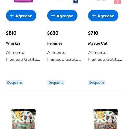
Agregar
Agregar
Agregar
$810
$630
$710
Whiskas
Felinnes
Master Cat
Alimento
Alimento
Alimento
Húmedo Gatito
Húmedo Gatito
Húmedo Gatito
Sabor Carne
Sabor Carne Y
Trocitos Sabor
Pouch 85 g
Leche Pouch 85
Carne Pouch 85
Whiskas
g Felinnes
g Master Cat
Despacho
Despacho
Despacho