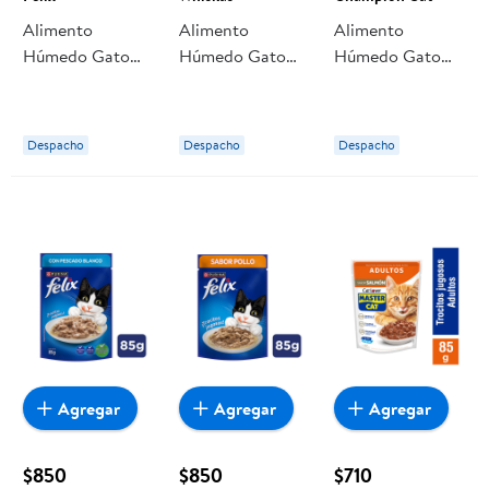
Alimento
Alimento
Alimento
Húmedo Gato
Húmedo Gato
Húmedo Gato
Adulto Sabor
Adulto Sabor
Adulto Trocitos
Carne Pouch 85
Pollo Pouch 85 g
Sabor Salmón Y
g Felix
Whiskas
Sardina Pouch
Despacho
Despacho
Despacho
100 g Champion
Cat
Agregar
Agregar
Agregar
$850
$850
$710