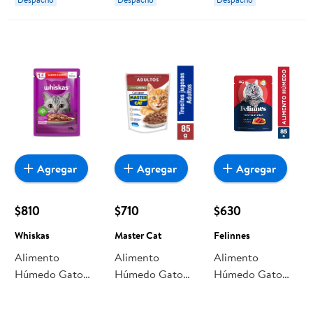
Master Cat
g Purina One
Agregar
Agregar
Agregar
$810
$710
$630
Whiskas
Master Cat
Felinnes
Alimento
Alimento
Alimento
Húmedo Gato
Húmedo Gato
Húmedo Gato
Adulto Sabor
Adulto Trocitos
Adulto Sabor
Carne Pouch 85
Sabor Carne
Carne Pouch 85