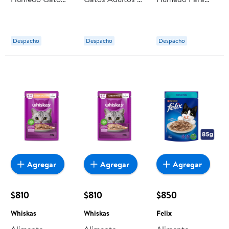
Adulto Sabor
Esterilizados
Gato Tiritas
Salmón, Atún Y
Húmedo Salmón
Suaves De
Pescado Blanco
85 g Purina One
Salmón 65 g
Despacho
Despacho
Despacho
Pouch 85 g
Buddy Pet
Purina One
Agregar
Agregar
Agregar
$810
$810
$850
Whiskas
Whiskas
Felix