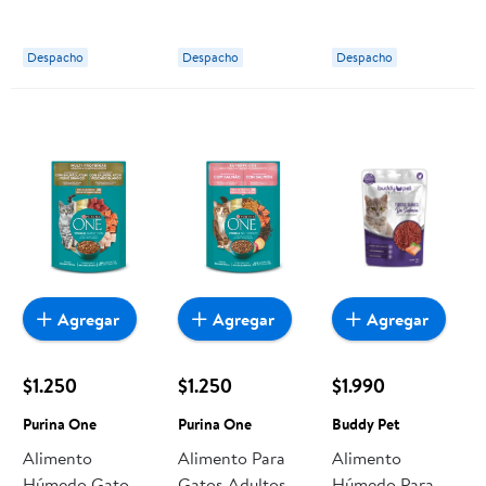
Sabor Carne
Sabor Carne
Sabor Carne
Pouch 85 g
Pouch 85 g
Pouch 100 g
Despacho
Despacho
Despacho
Whiskas
Whiskas
Champion Cat
Agregar
Agregar
Agregar
$1.250
$1.250
$1.990
Purina One
Purina One
Buddy Pet
Alimento
Alimento Para
Alimento
Húmedo Gato
Gatos Adultos Y
Húmedo Para