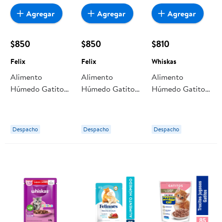
Agregar
Agregar
Agregar
$850
$850
$810
Felix
Felix
Whiskas
Alimento
Alimento
Alimento
Húmedo Gatito
Húmedo Gatito
Húmedo Gatito
Sabor Pescado
Sabor Carne
Soufflé Sabor
Pouch 85 g Felix
Pouch 85 g Felix
Carne Pouch 85
g Whiskas
Despacho
Despacho
Despacho