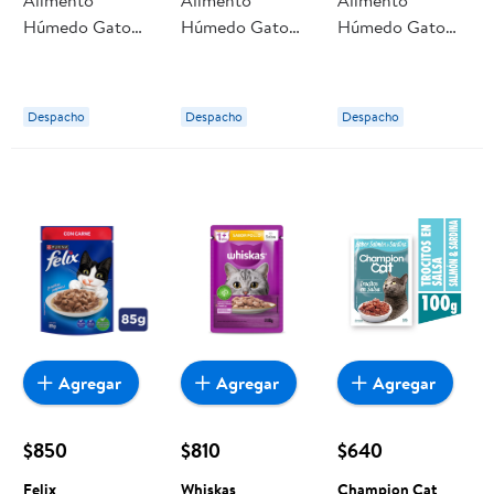
Alimento
Alimento
Alimento
Húmedo Gato
Húmedo Gato
Húmedo Gato
Adulto Sabor
Adulto Sabor
Adulto Sabor
Salmón Pouch
Pavo Pouch 85 g
Atún Pouch 85 g
85 g Whiskas
Whiskas
Felix
Despacho
Despacho
Despacho
Agregar
Agregar
Agregar
$850
$810
$640
Felix
Whiskas
Champion Cat