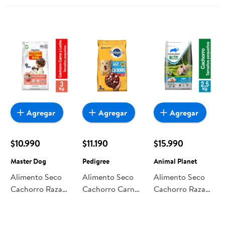
Salmón Al Jugo
Pouch 100 g
Animal Planet
Agregar
Agregar
Agregar
$10.990
$11.190
$15.990
Master Dog
Pedigree
Animal Planet
Alimento Seco
Alimento Seco
Alimento Seco
Cachorro Raza
Cachorro Carne
Cachorro Raza
Pequeña Carne Y
Bolsa 3 Kg
Pequeña Sabor
Leche Bolsa 3 Kg
Pedigree
Pollo Bolsa 2,5
Master Dog
Kg Animal Planet