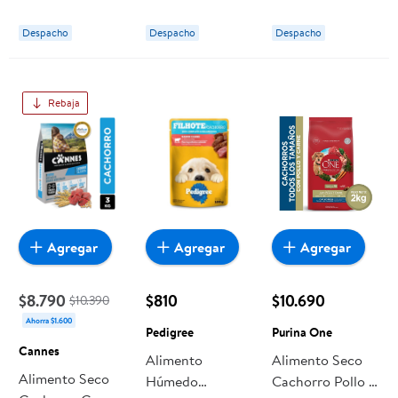
Trocitos Sabor
Carne Bolsa 3 Kg
Bolsa 3 Kg
Pollo Pouch 85 g
Champion Dog
Champion Dog
Despacho
Despacho
Despacho
Master Dog
Rebaja
Agregar
Agregar
Agregar
$8.790
$810
$10.690
$10.390
Ahorra $1.600
Pedigree
Purina One
Cannes
Alimento
Alimento Seco
Alimento Seco
Húmedo
Cachorro Pollo Y