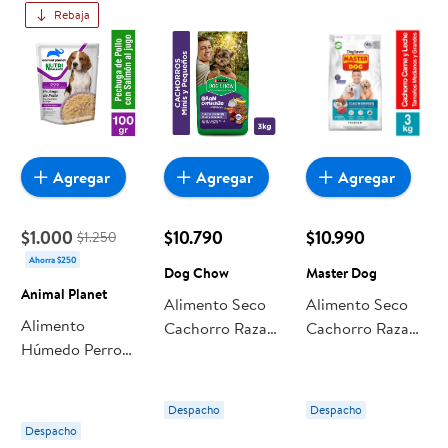
Rebaja
Agregar
Agregar
Agregar
$1.000
$10.790
$10.990
$1.250
Ahorra $250
Dog Chow
Master Dog
Animal Planet
Alimento Seco
Alimento Seco
Alimento
Cachorro Raza
Cachorro Raza
Húmedo Perro
Pequeña Carne Y
Mediana/grande
Adulto Y
Pollo Bolsa 3 Kg
Sabor Carne Y
Cachorro Sabor
Dog Chow
Leche Bolsa 3 Kg
Despacho
Despacho
Pechuga De
Master Dog
Despacho
Pollo Con