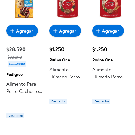
Agregar
Agregar
Agregar
$28.590
$1.250
$1.250
$33.890
Purina One
Purina One
Ahorra $5.300
Alimento
Alimento
Pedigree
Húmedo Perro
Húmedo Perro
Alimento Para
Adulto Y
Adulto Y
Perro Cachorro
Cachorro
Cachorro Super
Bolsa Carne 15
Superfoods
Nutrientes Sabor
Despacho
Despacho
Kg Pedigree
Sabor Salmón
Pollo Pouch 85 g
Pouch 85 g
Purina One
Despacho
Purina One