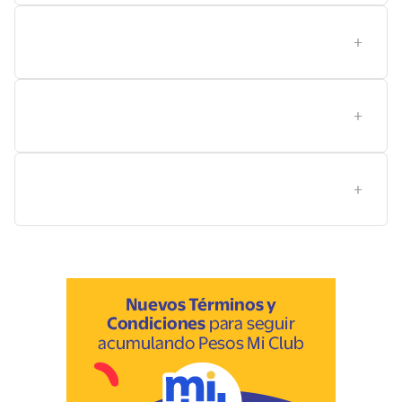
Qué opción conviene para un dueño primerizo frente
a un cuidador con experiencia?
Cómo almacenar el alimento y hacer cambios de dieta
sin estrés para el cachorro?
Qué diferencias existen entre las principales marcas
para cachorros y cómo elegir entre ellas en Lider?