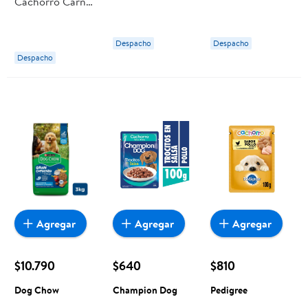
Cachorro Carne
Cachorro Sabor
Carne Bolsa 2 Kg
Y Cereales Bolsa
Carne Pouch 85
Purina One
3 Kg Cannes
g Pedigree
Despacho
Despacho
Despacho
Agregar
Agregar
Agregar
$10.790
$640
$810
Dog Chow
Champion Dog
Pedigree