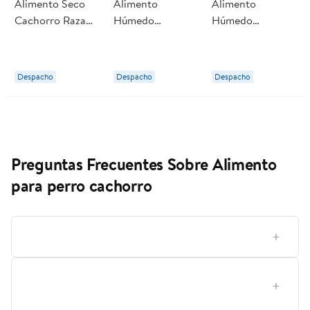
Alimento Seco
Alimento
Alimento
Cachorro Raza
Húmedo
Húmedo
Mediana/grande
Cachorro
Cachorro Sabor
Carne Y Pollo
Trocitos Sabor
Pollo Pouch 100
Bolsa 3 Kg Dog
Carne Pouch 100
g Pedigree
Despacho
Despacho
Despacho
Chow
g Champion Dog
Preguntas Frecuentes Sobre Alimento
para perro cachorro
¿Cómo elegir el alimento adecuado para un cachorro?
Qué significa la proteína de origen animal y por qué
es importante en el alimento para cachorro?