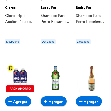
Clorox
Buddy Pet
Buddy Pet
Cloro Triple
Shampoo Para
Shampoo Para
Acción Líquido
Perro Balsámico
Perro Repelente
Tradicional
Aroma Vainilla
Pulgas Aroma
Botella 1000 ml
Botella 1000 ml
Eucalipto Botella
Clorox
Buddy Pet
1000 ml Buddy
Despacho
Despacho
Despacho
Pet
Agregar
Agregar
Agregar