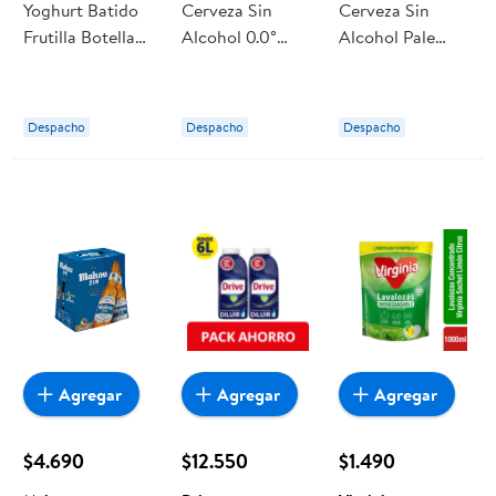
Yoghurt Batido
Cerveza Sin
Cerveza Sin
Frutilla Botella
Alcohol 0.0°
Alcohol Pale
1000 ml Soprole
Pack 6 Botella
Lager 0.8° Lata
330 ml Corona
330 ml Mahou
Despacho
Despacho
Despacho
Agregar
Agregar
Agregar
$4.690
$12.550
$1.490