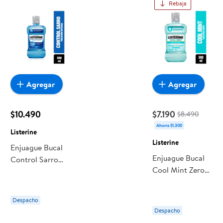
Rebaja
Agregar
Agregar
$10.490
$7.190
$8.490
Ahorra $1.300
Listerine
Listerine
Enjuague Bucal
Enjuague Bucal
Control Sarro
Cool Mint Zero
Zero Alcohol
Alcohol 500 ml
500 ml Listerine
Listerine
Despacho
Despacho