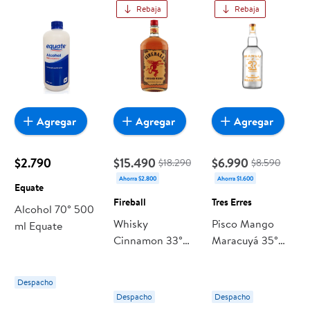
Rebaja
Rebaja
Agregar
Agregar
Agregar
$2.790
$15.490
$6.990
$18.290
$8.590
Ahorra $2.800
Ahorra $1.600
Equate
Fireball
Tres Erres
Alcohol 70° 500
Whisky
Pisco Mango
ml Equate
Cinnamon 33°
Maracuyá 35°
Botella 1000 ml
Botella 1000 ml
Fireball
Tres Erres
Despacho
Despacho
Despacho