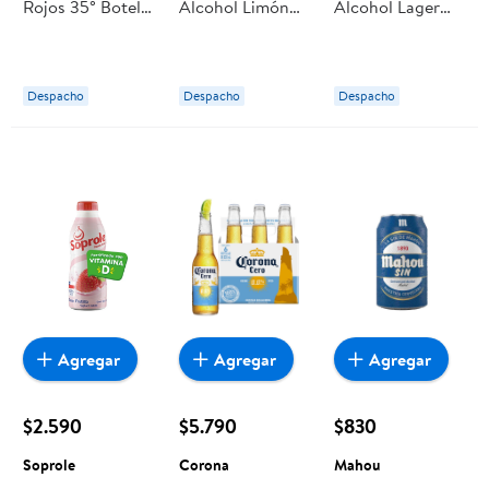
Rojos 35° Botella
Alcohol Limón
Alcohol Lager
1000 ml Tres
0.2° Botella 330
Pack 6 Botella
Erres
ml Clausthaler
330 ml Heineken
Despacho
Despacho
Despacho
Agregar
Agregar
Agregar
$2.590
$5.790
$830
Soprole
Corona
Mahou