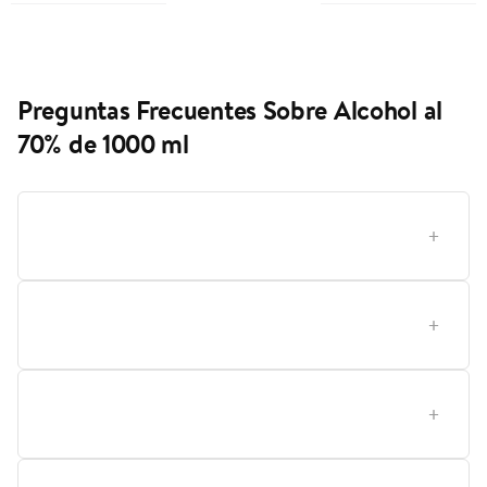
Preguntas Frecuentes Sobre Alcohol al
70% de 1000 ml
¿Cómo elegir el alcohol al 70% correcto para tus
necesidades en casa?
¿Qué significa exactamente el porcentaje de alcohol
del 70% y por qué es tan eficaz para la desinfección?
Qué conviene más, uso doméstico frente a uso en
oficina o negocio?