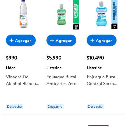
Agregar
Agregar
Agregar
$990
$5.990
$10.490
Lider
Listerine
Listerine
Vinagre De
Enjuague Bucal
Enjuague Bucal
Alcohol Blanco
Anticaries Zero
Control Sarro
Botella 500 ml
Alcohol 250 ml
Zero Alcohol
Lider
Listerine
500 ml Listerine
Despacho
Despacho
Despacho