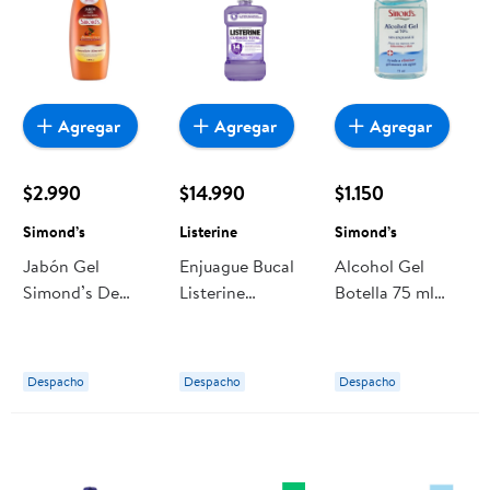
Agregar
Agregar
Agregar
$2.990
$14.990
$1.150
Simond’s
Listerine
Simond’s
Jabón Gel
Enjuague Bucal
Alcohol Gel
Simond’s De
Listerine
Botella 75 ml
Glicerina
Cuidado Total
Simond’s
Chocolate
Zero
Almendra
Despacho
Despacho
Despacho
Botella