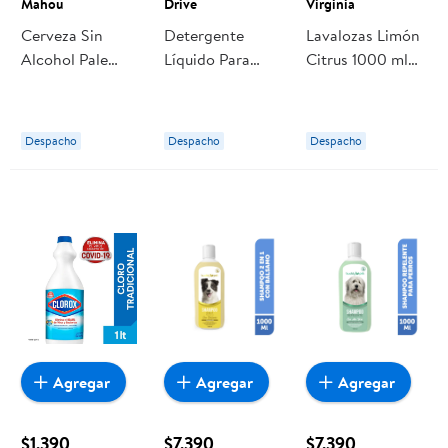
Mahou
Drive
Virginia
Cerveza Sin
Detergente
Lavalozas Limón
Alcohol Pale
Líquido Para
Citrus 1000 ml
Lager 0.8° Pack 6
Preparar Pack 2
Virginia
Botella 250 ml
Botella 1000 ml
Mahou
Drive
Despacho
Despacho
Despacho
Agregar
Agregar
Agregar
$1.390
$7.390
$7.390