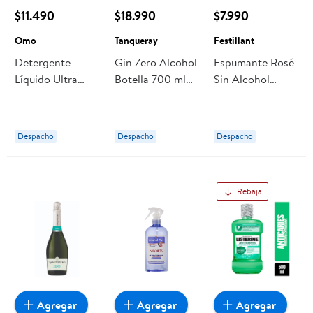
$11.490
$18.990
$7.990
Omo
Tanqueray
Festillant
Detergente
Gin Zero Alcohol
Espumante Rosé
Líquido Ultra
Botella 700 ml
Sin Alcohol
Concentrado
Tanqueray
Botella 750 ml
Ultra Power Para
Festillant
Preparar Botella
Despacho
Despacho
Despacho
Pack 1000 ml
Omo
Rebaja
Agregar
Agregar
Agregar