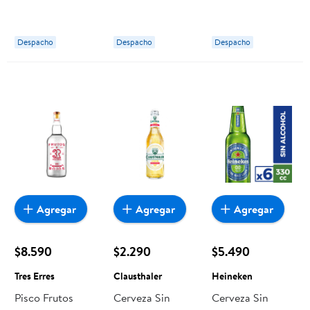
Freezestorm
Acción Limón
1000 ml Colgate
1000 ml Excell
Despacho
Despacho
Despacho
Agregar
Agregar
Agregar
$8.590
$2.290
$5.490
Tres Erres
Clausthaler
Heineken
Pisco Frutos
Cerveza Sin
Cerveza Sin