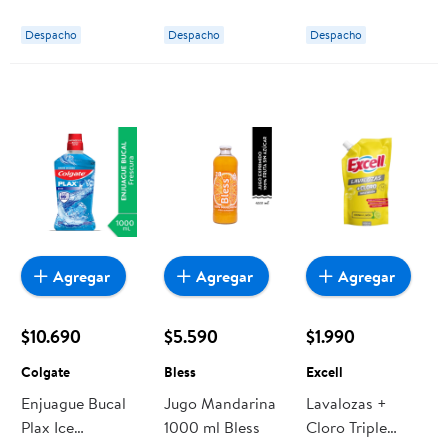
Natura
Selección
Botella 1000 ml
Grant's
Despacho
Despacho
Despacho
Agregar
Agregar
Agregar
$10.690
$5.590
$1.990
Colgate
Bless
Excell
Enjuague Bucal
Jugo Mandarina
Lavalozas +
Plax Ice
1000 ml Bless
Cloro Triple