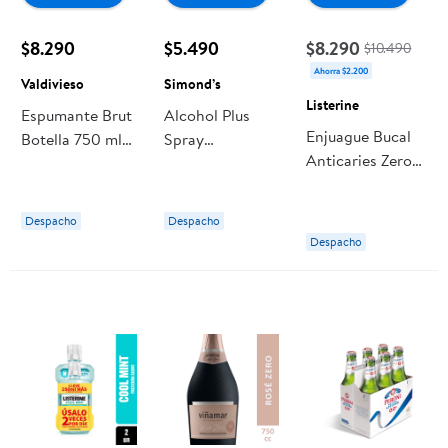
$8.290
$5.490
$8.290
$10.490
Ahorra $2.200
Valdivieso
Simond’s
Listerine
Espumante Brut
Alcohol Plus
Enjuague Bucal
Botella 750 ml
Spray
Anticaries Zero
Valdivieso
Antibacteriano
Alcohol 500 ml
500 ml Simond’s
Listerine
Despacho
Despacho
Despacho