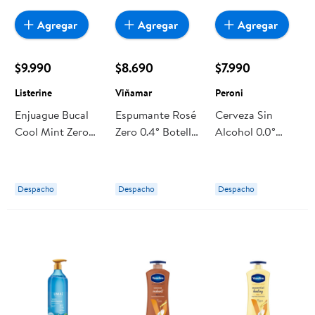
Agregar
Agregar
Agregar
$9.990
$8.690
$7.990
Listerine
Viñamar
Peroni
Enjuague Bucal
Espumante Rosé
Cerveza Sin
Cool Mint Zero
Zero 0.4° Botella
Alcohol 0.0°
Alcohol 750 ml
750 ml Viñamar
Pack Botella 6
Listerine
Un Peroni
Despacho
Despacho
Despacho