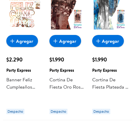
Agregar
Agregar
Agregar
$2.290
$1.990
$1.990
Party Express
Party Express
Party Express
Banner Feliz
Cortina De
Cortina De
Cumpleaños
Fiesta Oro Rosa
Fiesta Plateada Y
Troquel 1 Un
2x1 Mts Party
Celeste 2x1 Mts
Party Express
Express
Party Express
Despacho
Despacho
Despacho