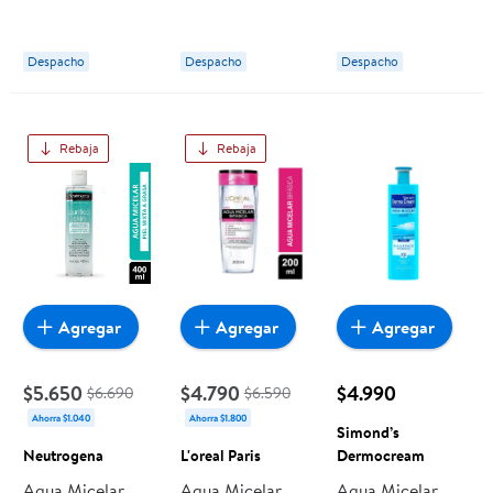
Nivea
Nivea
Despacho
Despacho
Despacho
Rebaja
Rebaja
Agregar
Agregar
Agregar
$5.650
$4.790
$4.990
$6.690
$6.590
Ahorra $1.040
Ahorra $1.800
Simond’s
Neutrogena
L'oreal Paris
Dermocream
Agua Micelar
Agua Micelar
Agua Micelar