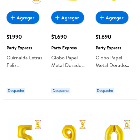
Agregar
Agregar
Agregar
$1.990
$1.690
$1.690
Party Express
Party Express
Party Express
Guirnalda Letras
Globo Papel
Globo Papel
Feliz
Metal Dorado
Metal Dorado
Cumpleaños 2
N2 Party Express
N3 Party Express
Mts Party
Express
Despacho
Despacho
Despacho