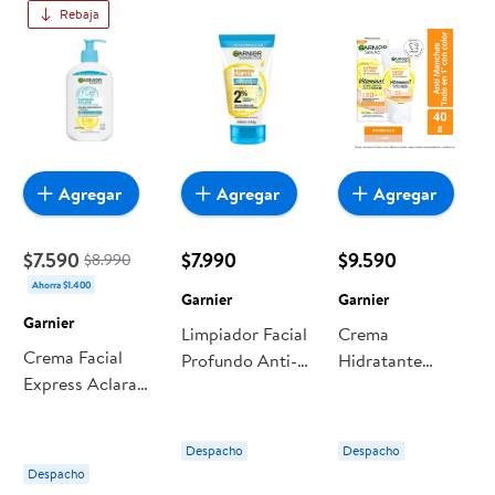
Rebaja
Agregar
Agregar
Agregar
$7.590
$7.990
$9.590
$8.990
Ahorra $1.400
Garnier
Garnier
Garnier
Limpiador Facial
Crema
Crema Facial
Profundo Anti-
Hidratante
Express Aclara
imperfecciones
Express Aclara
Anti
Express Aclara
Tono Claro 40 g
Imperfeciones
150 ml Garnier
Garnier
Despacho
Despacho
Con Ácido
Despacho
Salicílico 250 ml