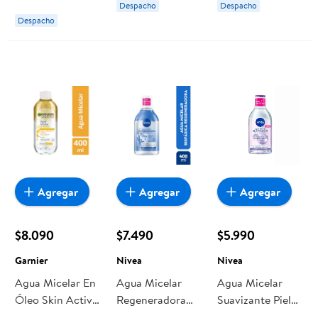
Despacho
Despacho
250 ml Garnier
Petrizzio
Despacho
Agregar
Agregar
Agregar
$8.090
$7.490
$5.990
Garnier
Nivea
Nivea
Agua Micelar En
Agua Micelar
Agua Micelar
Óleo Skin Active
Regeneradora
Suavizante Piel
400 ml Garnier
Facial. 400 ml
Sensible 400 ml