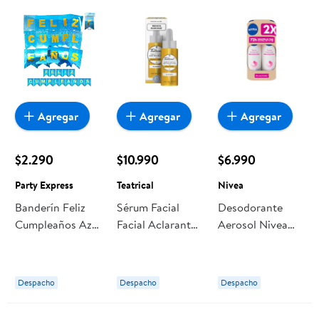
Agregar
Agregar
Agregar
$2.290
$10.990
$6.990
Party Express
Teatrical
Nivea
Banderín Feliz
Sérum Facial
Desodorante
Cumpleaños Azul
Facial Aclarante
Aerosol Nivea
Party Express
30 ml Teatrical
Aclarante Mujer
Despacho
Despacho
Despacho