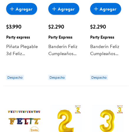
Agregar
Agregar
Agregar
$3.990
$2.290
$2.290
Party express
Party Express
Party Express
Piñata Plegable
Banderín Feliz
Banderín Feliz
3d Feliz
Cumpleaños
Cumpleaños
Cumpleaños
Plateado Party
Rosado Party
Party express
Express
Express
Despacho
Despacho
Despacho