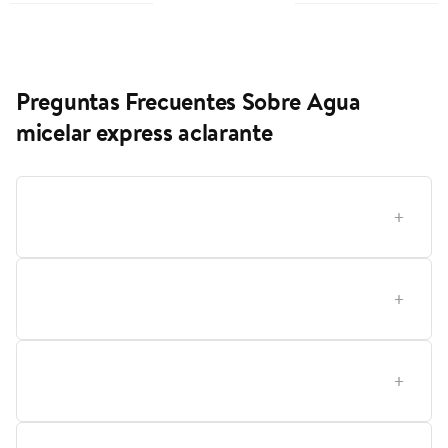
Preguntas Frecuentes Sobre Agua
micelar express aclarante
¿Cómo elegir el producto ideal de agua micelar
aclarante para tu rutina facial?
¿Qué ingrediente aclarante es clave en esta fórmula
y cómo funciona?
¿Cómo usar este producto para principiantes frente a
usuarios avanzados?