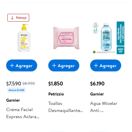
Garnier
Rebaja
Agregar
Agregar
Agregar
$7.590
$1.850
$6.190
$8.990
Ahorra $1.400
Petrizzio
Garnier
Garnier
Toallas
Agua Micelar
Crema Facial
Desmaquillantes
Anti-
Express Aclara
Agua Micelar
imperfecciones Y
Anti Manchas
Limpieza
Anti-manchas
Con Vitamina C
Profunda 1 Un
400 ml Garnier