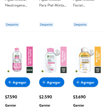
Neutrogena
Para Piel Mixta
Facial
Hydro Boost
200 ml L'oreal
Dermocream
Paris
Hialuronico
Vitamina B5
Despacho
Despacho
Despacho
Dermoboost
Hydra 360 ml
Simond’s
Dermocream
Agregar
Agregar
Agregar
$7.590
$2.590
$3.690
Garnier
Garnier
Garnier