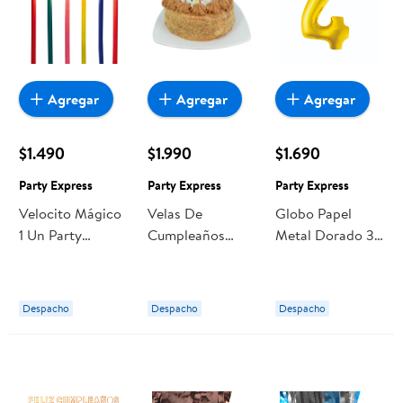
Agregar
Agregar
Agregar
$1.490
$1.990
$1.690
Party Express
Party Express
Party Express
Velocito Mágico
Velas De
Globo Papel
1 Un Party
Cumpleaños
Metal Dorado 32
Express
Caja 1 Un Party
N4 / Producto
Express
Surtido Party
Express
Despacho
Despacho
Despacho