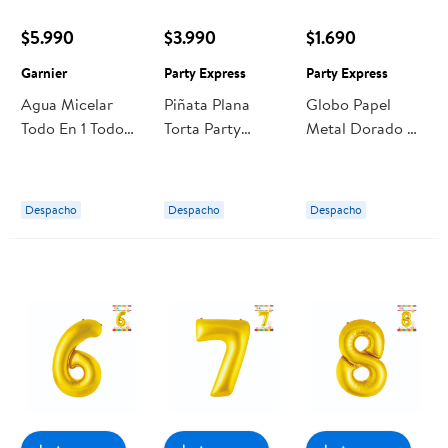
$5.990
$3.990
$1.690
Garnier
Party Express
Party Express
Agua Micelar
Piñata Plana
Globo Papel
Todo En 1 Todo
Torta Party
Metal Dorado N1
Tipo De Piel 400
Express
Party Express
ml Garnier
Despacho
Despacho
Despacho