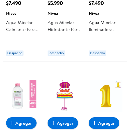
$7.490
$5.990
$7.490
Nivea
Nivea
Nivea
Agua Micelar
Agua Micelar
Agua Micelar
Calmante Para
Hidratante Para
Iluminadora
Piel Sensible.
Piel Seca. 400 ml
Facial. 400 ml
400 ml Nivea
Nivea
Nivea
Despacho
Despacho
Despacho
Agregar
Agregar
Agregar