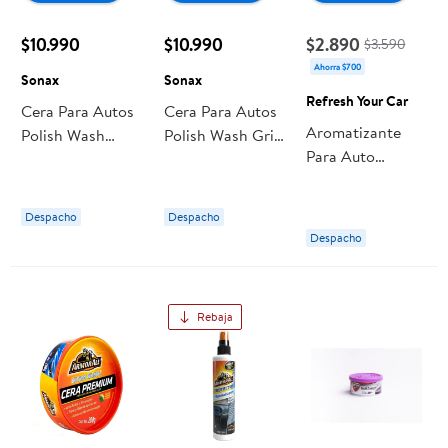
$10.990
$10.990
$2.890
$3.590
Ahorra $700
Sonax
Sonax
Refresh Your Car
Cera Para Autos
Cera Para Autos
Aromatizante
Polish Wash
Polish Wash Gris
Para Auto
Blanco 500 Ml 1
500 Ml 1 Un
Coconut, 1 Un 1
Un Sonax
Sonax
Un Refresh Your
Despacho
Despacho
Car
Despacho
Rebaja