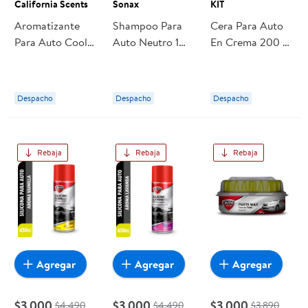
California Scents
Sonax
KIT
Aromatizante
Shampoo Para
Cera Para Auto
Para Auto Cool
Auto Neutro 1
En Crema 200 g
Gel New Car 1
Litro 1 Un Sonax
KIT
Un California
Scents
Despacho
Despacho
Despacho
Rebaja
Rebaja
Rebaja
Agregar
Agregar
Agregar
$3.000
$3.000
$3.000
$4.490
$4.490
$3.890