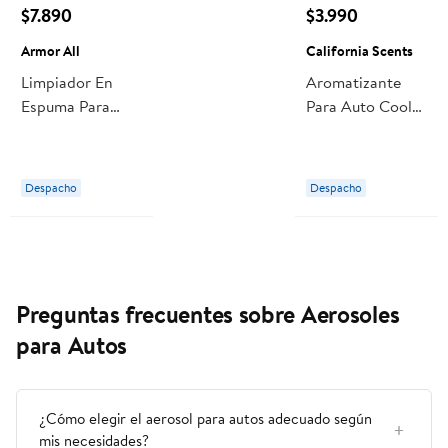
$7.890
$3.990
Armor All
California Scents
Limpiador En
Aromatizante
Espuma Para
Para Auto Cool
Auto 624g 1 Un
Gel Coronario
Armor All
Cherry 126 g
California Scents
Despacho
Despacho
Preguntas frecuentes sobre Aerosoles
para Autos
¿Cómo elegir el aerosol para autos adecuado según
mis necesidades?