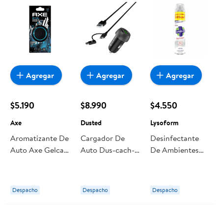
Agregar
Agregar
Agregar
$5.190
$8.990
$4.550
Axe
Dusted
Lysoform
Aromatizante De
Cargador De
Desinfectante
Auto Axe Gelcan
Auto Dus-cach-
De Ambientes
Ice
20pdk Negro
Aerosol Original
Dusted
Lata 495 ml
Lysoform
Despacho
Despacho
Despacho