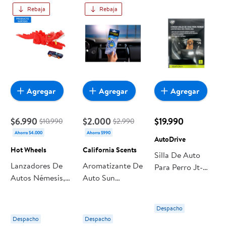
Rebaja
Rebaja
Agregar
Agregar
Agregar
$6.990
$2.000
$19.990
$10.990
$2.990
Ahorra $4.000
Ahorra $990
AutoDrive
Hot Wheels
California Scents
Silla De Auto
Lanzadores De
Aromatizante De
Para Perro Jt-
Autos Némesis,
Auto Sun
wx036,1 Unidad
Producto Surtido
Newport New
AutoDrive
1 Un Hot Wheels
Car California
Despacho
Scents
Despacho
Despacho