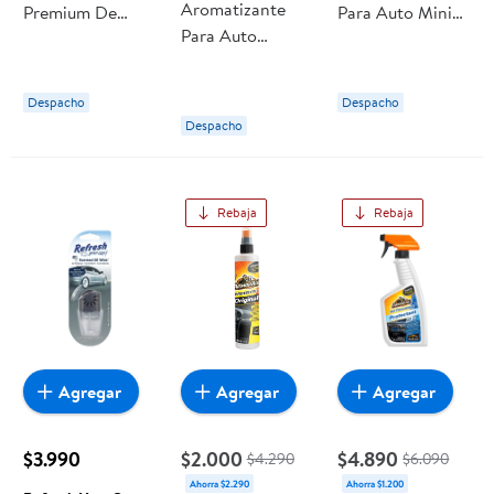
Aromatizante
Premium De
Para Auto Mini
Para Auto
Interior Para
En Aceite New
Summer / Alpine
Auto 500ml
Car 1 Un Refresh
1 Un Refresh
Shell
Your Car
Despacho
Despacho
Your Car
Despacho
Rebaja
Rebaja
Agregar
Agregar
Agregar
$3.990
$2.000
$4.890
$4.290
$6.090
Ahorra $2.290
Ahorra $1.200