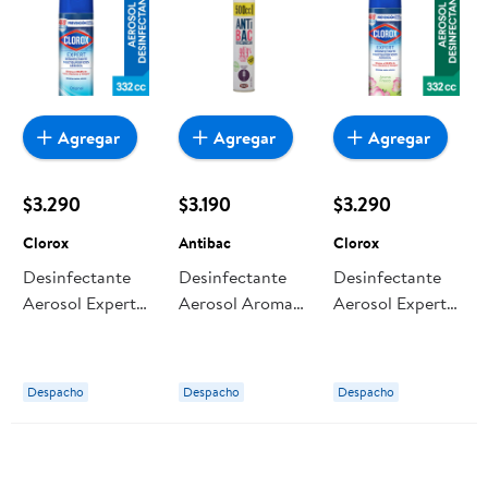
Agregar
Agregar
Agregar
$3.290
$3.190
$3.290
Clorox
Antibac
Clorox
Desinfectante
Desinfectante
Desinfectante
Aerosol Expert
Aerosol Aroma
Aerosol Expert
Original Lata
Lavanda Lata
Fresco Lata 332
332 ml Clorox
500 ml Antibac
ml Clorox
Despacho
Despacho
Despacho