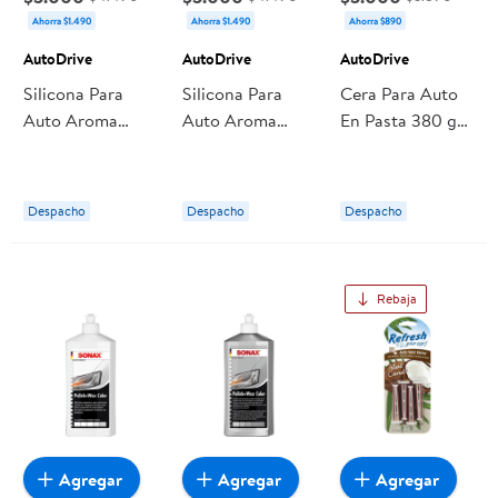
Ahorra $1.490
Ahorra $1.490
Ahorra $890
AutoDrive
AutoDrive
AutoDrive
Silicona Para
Silicona Para
Cera Para Auto
Auto Aroma
Auto Aroma
En Pasta 380 g
Vainilla 650 ml
Lavanda 650 ml
AutoDrive
AutoDrive
AutoDrive
Despacho
Despacho
Despacho
Rebaja
Agregar
Agregar
Agregar