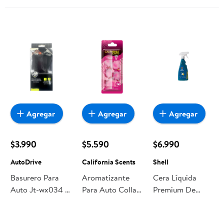
Agregar
Agregar
Agregar
$3.990
$5.590
$6.990
AutoDrive
California Scents
Shell
Basurero Para
Aromatizante
Cera Líquida
Auto Jt-wx034 ,1
Para Auto Collar
Premium De
Unidad
Flor Cherry
Exterior Para
AutoDrive
Novelty
Auto 500ml