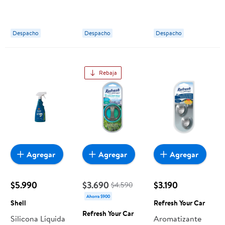
Refresh Gel
Auto Star Wars,
Cherry 1 Un
Aroma Frutilla Y
Producto
California Scents
Limonada
Surtido, 1 Un
Despacho
Despacho
Despacho
Hanstands
Vais
Rebaja
Agregar
Agregar
Agregar
$5.990
$3.690
$3.190
$4.590
Ahorra $900
Shell
Refresh Your Car
Refresh Your Car
Silicona Líquida
Aromatizante