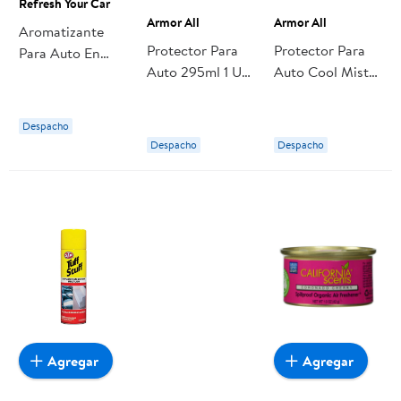
Refresh Your Car
Armor All
Armor All
Aromatizante
Protector Para
Protector Para
Para Auto En
Auto 295ml 1 Un
Auto Cool Mist
Aceite De New
Armor All
473ml Armor All
Car 1 Un Refresh
Your Car
Despacho
Despacho
Despacho
Agregar
Agregar