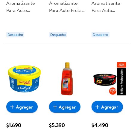
Aromatizante
Aromatizante
Aromatizante
Para Auto
Para Auto Frutas
Para Auto
Palmera Laguna 1
Dulces 1 Un Ona
Newport New
Un Hanstands
Car
E302708600
Despacho
Despacho
Despacho
California Scents
Agregar
Agregar
Agregar
$1.690
$5.390
$4.490