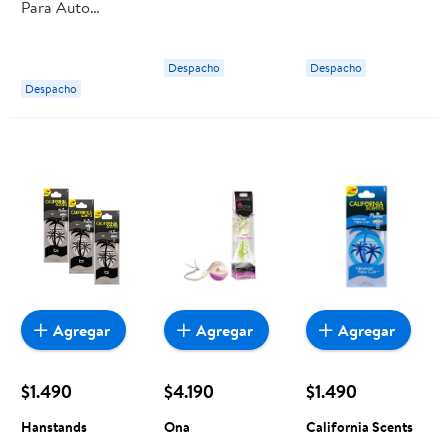
Para Auto
Disney, Producto
Un Ona
Refresh Gel
Surtido 1 Un
Aroma Auto
Despacho
Despacho
Nuevo
Despacho
Hanstands
Agregar
Agregar
Agregar
$1.490
$4.190
$1.490
Hanstands
Ona
California Scents