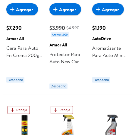
Agregar
Agregar
Agregar
$7.290
$3.990
$1.190
$4.990
Ahorra $1.000
Armor All
AutoDrive
Armor All
Cera Para Auto
Aromatizante
Protector Para
En Crema 200g
Para Auto Mini
Auto New Car
200 gr Armor All
Gel Aroma
295ml
Lavanda 70 g
E302820100
AutoDrive
Despacho
Despacho
Armor All
Despacho
Rebaja
Rebaja