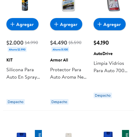
Agregar
Agregar
Agregar
$2.000
$4.490
$4.190
$4.990
$5.590
Ahorra $2.990
Ahorra $1.100
AutoDrive
KIT
Armor All
Limpia Vidrios
Silicona Para
Protector Para
Para Auto 700ml
Auto En Spray
Auto Aroma New
700 ml
No Graso 420cc,
Car 473ml 473
AutoDrive
1 Un KIT
ml Armor All
Despacho
Despacho
Despacho