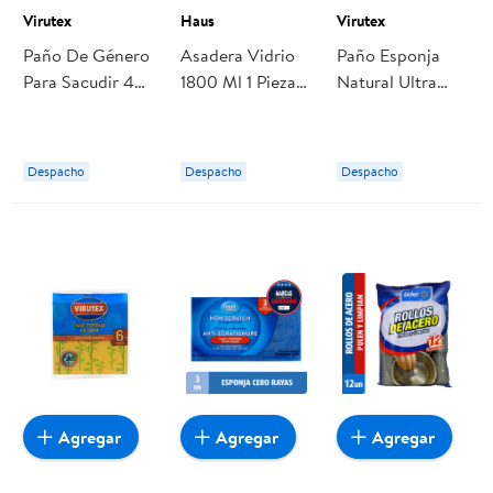
Virutex
Haus
Virutex
Paño De Género
Asadera Vidrio
Paño Esponja
Para Sacudir 405
1800 Ml 1 Pieza
Natural Ultra
Cm 1 Un Virutex
Haus
Absorbente 3 Un
Virutex
Despacho
Despacho
Despacho
Agregar
Agregar
Agregar