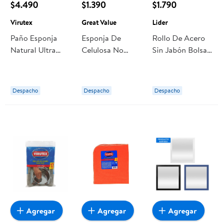
$4.490
$1.390
$1.790
Virutex
Great Value
Lider
Paño Esponja
Esponja De
Rollo De Acero
Natural Ultra
Celulosa No
Sin Jabón Bolsa
Absorbente 6 Un
Raya 3 Un Great
12 Un Lider
Virutex
Value
Despacho
Despacho
Despacho
Agregar
Agregar
Agregar