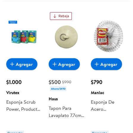
Rebaja
Agregar
Agregar
Agregar
$1.000
$500
$790
$990
Ahorra $490
Virutex
Manlac
Haus
Esponja Scrub
Esponja De
Tapon Para
Power, Producto
Acero
Lavaplato 7.7cm
Surtido 1 Un
Degradable
Goma Haus
Virutex
Display Manlac