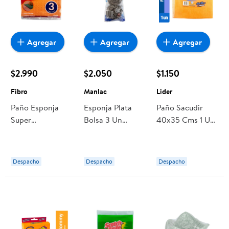
Agregar
Agregar
Agregar
$2.990
$2.050
$1.150
Fibro
Manlac
Lider
Paño Esponja
Esponja Plata
Paño Sacudir
Super
Bolsa 3 Un
40x35 Cms 1 Un
Absorbente
Manlac
Lider
Bolsa 3 Un Fibro
Despacho
Despacho
Despacho