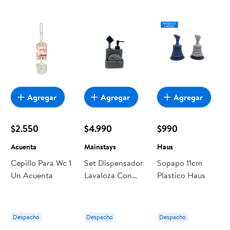
encuentras todo a precios bajos. Compra online con
despacho a domicilio o retiro en tienda, y haz que esta
oportunidad sea realmente conveniente para ti y tu familia.
Agregar
Agregar
Agregar
$2.550
$4.990
$990
Acuenta
Mainstays
Haus
Cepillo Para Wc 1
Set Dispensador
Sopapo 11cm
Un Acuenta
Lavaloza Con
Plastico Haus
Accesorios
10x11x16cm
Poliresina
Despacho
Despacho
Despacho
Mainstays