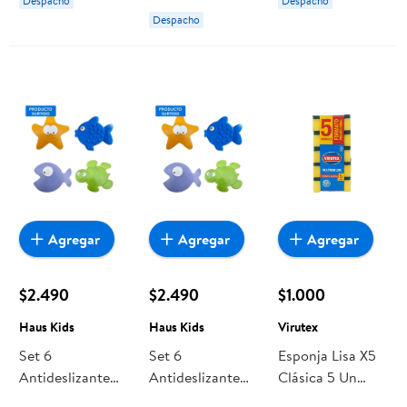
Despacho
Despacho
Despacho
Agregar
Agregar
Agregar
$2.490
$2.490
$1.000
Haus Kids
Haus Kids
Virutex
Set 6
Set 6
Esponja Lisa X5
Antideslizante
Antideslizante
Clásica 5 Un
12x17cm Pvc
12x17cm Pvc
Virutex