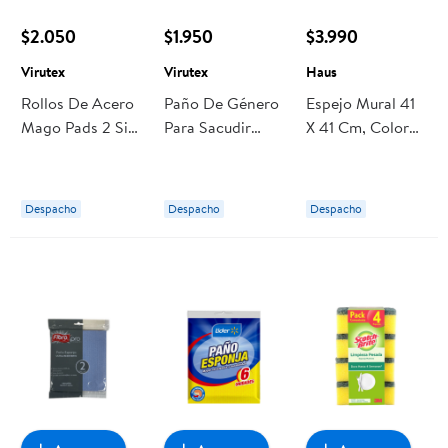
$2.050
$1.950
$3.990
Virutex
Virutex
Haus
Rollos De Acero
Paño De Género
Espejo Mural 41
Mago Pads 2 Sin
Para Sacudir
X 41 Cm, Color
Jabón 12 Un
Extra Grande
Surtido, 1 Un
Virutex
45cm 1 Un
Haus
Virutex
Despacho
Despacho
Despacho