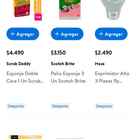
Agregar
Agregar
Agregar
$4.490
$3.150
$2.490
Scrub Daddy
Scotch Brite
Haus
Esponja Doble
Paño Esponja 3
Exprimidor Alto
Cara 1 Un Scrub
Un Scotch Brite
3 Piezas Pp
Daddy
Verde Claro 1 Un
Haus
Despacho
Despacho
Despacho