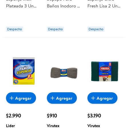
Plateada 3 Un
Baños Inodoro 1
Fresh Lisa 2 Un
Virutex
Un Virutex
Vileda
Despacho
Despacho
Despacho
Agregar
Agregar
Agregar
$2.990
$910
$3.190
Lider
Virutex
Virutex