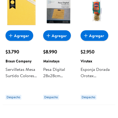
Agregar
Agregar
Agregar
$3.790
$8.990
$2.950
Braun Company
Mainstays
Virutex
Servilletas Mesa
Pesa Digital
Esponja Dorada
Surtido Colores
28x28cm
Orotex
38x38 Cm 50 Un
Bamboo
Antibacterial
Braun Company
Mainstays
Virutex
Despacho
Despacho
Despacho