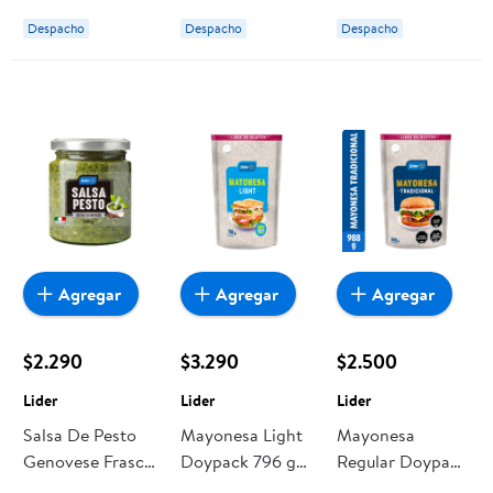
Despacho
Despacho
Despacho
Agregar
Agregar
Agregar
$2.290
$3.290
$2.500
Lider
Lider
Lider
Salsa De Pesto
Mayonesa Light
Mayonesa
Genovese Frasco
Doypack 796 g
Regular Doypack
140 g Lider
Lider
988 g Lider