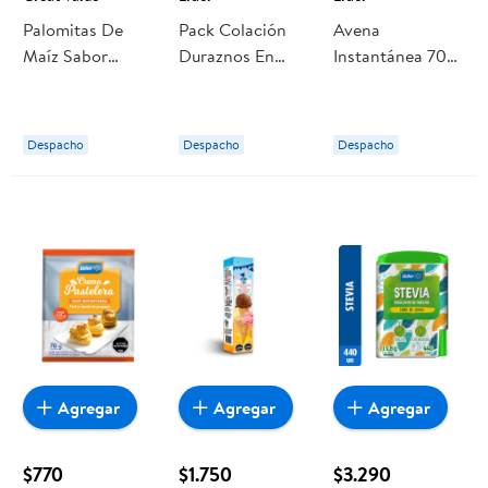
Palomitas De
Pack Colación
Avena
Maíz Sabor
Duraznos En
Instantánea 700
Mantequilla 817
Cubos 4 Un 1 Un
g Lider
Great Value
Lider
Despacho
Despacho
Despacho
Agregar
Agregar
Agregar
$770
$1.750
$3.290