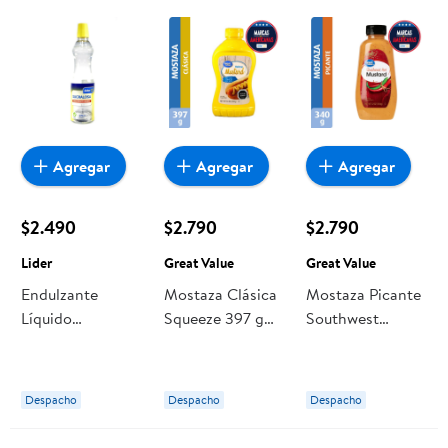
Agregar
Agregar
Agregar
$2.490
$2.790
$2.790
Lider
Great Value
Great Value
Endulzante
Mostaza Clásica
Mostaza Picante
Líquido
Squeeze 397 g
Southwest
Sucralosa Botella
Great Value
Squeeze 340 g
270 ml Lider
Great Value
Despacho
Despacho
Despacho