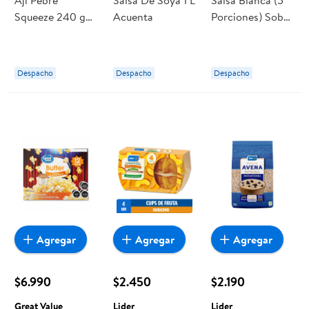
Ají Pebre
Salsa De Soya 1 L
Salsa Blanca (5
Squeeze 240 g
Acuenta
Porciones) Sobre
Lider
36 g Lider
Despacho
Despacho
Despacho
Agregar
Agregar
Agregar
$6.990
$2.450
$2.190
Great Value
Lider
Lider