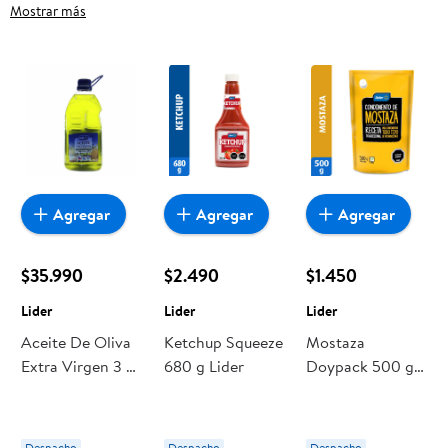
frutas frescas, carnes, pan o productos para el hogar, aquí lo
Mostrar más
encuentras todo a precios bajos. Compra online con
despacho a domicilio o retiro en tienda, y haz que esta
oportunidad sea realmente conveniente para ti y tu familia.
Agregar
Agregar
Agregar
$35.990
$2.490
$1.450
Lider
Lider
Lider
Aceite De Oliva
Ketchup Squeeze
Mostaza
Extra Virgen 3 L
680 g Lider
Doypack 500 g
Lider
Lider
Despacho
Despacho
Despacho